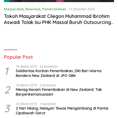
Masyarakat
,
Nasional
,
Pemerintahan
15 Desember 2025
Tokoh Masyarakat Cilegon Muhammad Ibrohim
Aswadi Tolak Isu PHK Massal Buruh Outsourcing
Lokal
Popular Post
1
16 Maret 2019
63 Komentar
Solidaritas Korban Penembakan, DKI Beri Warna
Bendera New Zealand di JPO GBK
2
16 Maret 2019
2 Komentar
Menag Kecam Penembakan di New Zealand: Tak
Berperikemanusiaan!
3
16 Maret 2019
1 Komentar
2 Hari Hilang, Nelayan Tewas Mengambang di Pantai
Cipalawah Garut