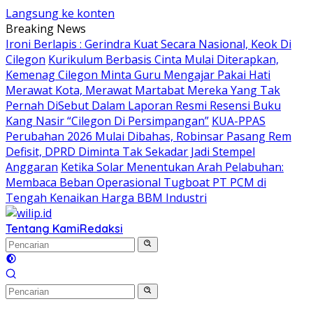
Langsung ke konten
Breaking News
Ironi Berlapis : Gerindra Kuat Secara Nasional, Keok Di
Cilegon
Kurikulum Berbasis Cinta Mulai Diterapkan,
Kemenag Cilegon Minta Guru Mengajar Pakai Hati
Merawat Kota, Merawat Martabat Mereka Yang Tak
Pernah DiSebut Dalam Laporan Resmi Resensi Buku
Kang Nasir “Cilegon Di Persimpangan”
KUA-PPAS
Perubahan 2026 Mulai Dibahas, Robinsar Pasang Rem
Defisit, DPRD Diminta Tak Sekadar Jadi Stempel
Anggaran
Ketika Solar Menentukan Arah Pelabuhan:
Membaca Beban Operasional Tugboat PT PCM di
Tengah Kenaikan Harga BBM Industri
Tentang Kami
Redaksi