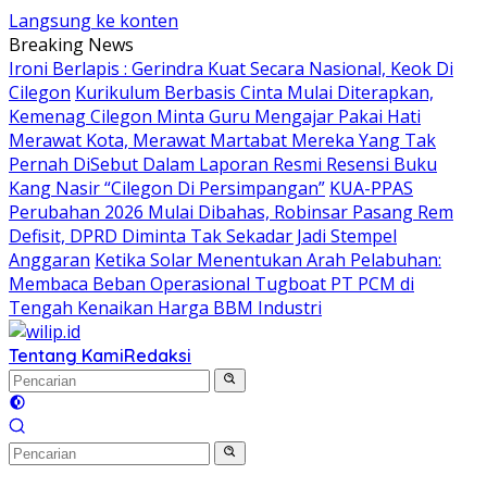
Langsung ke konten
Breaking News
Ironi Berlapis : Gerindra Kuat Secara Nasional, Keok Di
Cilegon
Kurikulum Berbasis Cinta Mulai Diterapkan,
Kemenag Cilegon Minta Guru Mengajar Pakai Hati
Merawat Kota, Merawat Martabat Mereka Yang Tak
Pernah DiSebut Dalam Laporan Resmi Resensi Buku
Kang Nasir “Cilegon Di Persimpangan”
KUA-PPAS
Perubahan 2026 Mulai Dibahas, Robinsar Pasang Rem
Defisit, DPRD Diminta Tak Sekadar Jadi Stempel
Anggaran
Ketika Solar Menentukan Arah Pelabuhan:
Membaca Beban Operasional Tugboat PT PCM di
Tengah Kenaikan Harga BBM Industri
Tentang Kami
Redaksi