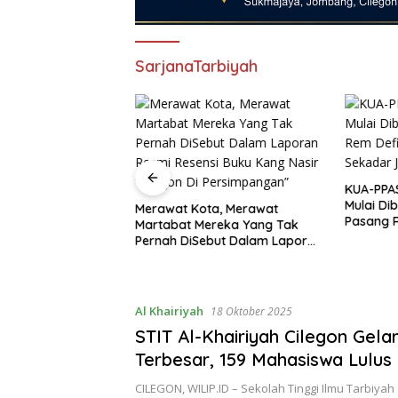
SarjanaTarbiyah
KUA-PPA
Mulai Di
Merawat Kota, Merawat
rbasis Cinta Mulai
Pasang R
Martabat Mereka Yang Tak
 Kemenag Cilegon
Diminta 
Pernah DiSebut Dalam Laporan
Mengajar Pakai Hati
Stempel
Resmi Resensi Buku Kang Nasir
“Cilegon Di Persimpangan”
Al Khairiyah
18 Oktober 2025
STIT Al-Khairiyah Cilegon Gela
Terbesar, 159 Mahasiswa Lulus
CILEGON, WILIP.ID – Sekolah Tinggi Ilmu Tarbiyah (