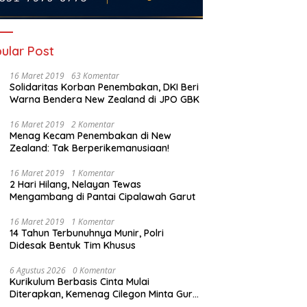
ular Post
16 Maret 2019
63 Komentar
Solidaritas Korban Penembakan, DKI Beri
Warna Bendera New Zealand di JPO GBK
16 Maret 2019
2 Komentar
P
Menag Kecam Penembakan di New
D
Zealand: Tak Berperikemanusiaan!
D
Besar UIN Jakarta Prof.
TAPD Cilegon Dikritik Habis-
i Ahmad Said Hadiri Zikir
16 Maret 2019
1 Komentar
habisan, Dokumen APBD Dinilai
2 Hari Hilang, Nelayan Tewas
Doa Kebangsaan di
Belum Sinkron hingga Sempat
Mengambang di Pantai Cipalawah Garut
, Teguhkan Spirit
Membingungkan DPRD
atuan Bangsa
16 Maret 2019
1 Komentar
14 Tahun Terbunuhnya Munir, Polri
Didesak Bentuk Tim Khusus
6 Agustus 2026
0 Komentar
Kurikulum Berbasis Cinta Mulai
Diterapkan, Kemenag Cilegon Minta Guru
Mengajar Pakai Hati