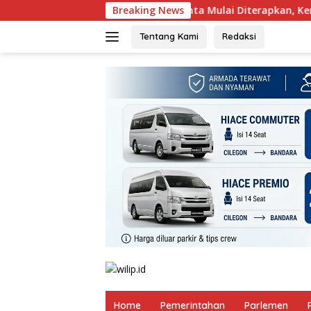
Langsung
kulum Berbasis Cinta Mulai Diterapkan, Kemenag Cilegon Minta
Breaking News
ke
konten
Tentang Kami
Redaksi
Home
Pemerintahan
Parlemen