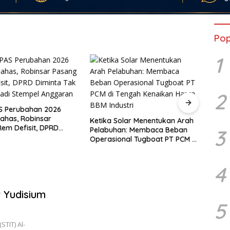
Pop
1
2
S Perubahan 2026
bahas, Robinsar
Ketika Solar Menentukan Arah
Guru 
em Defisit, DPRD
Pelabuhan: Membaca Beban
Hasan
3
Tak Sekadar Jadi
Operasional Tugboat PT PCM di
dan 
 Anggaran
Tengah Kenaikan Harga BBM
Monas
Industri
Pers
4
r Yudisium
5
STIT) Al-