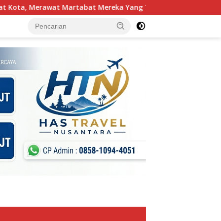
abat Mereka Yang Tak Pernah DiSebut Dalam Laporan Resmi Re