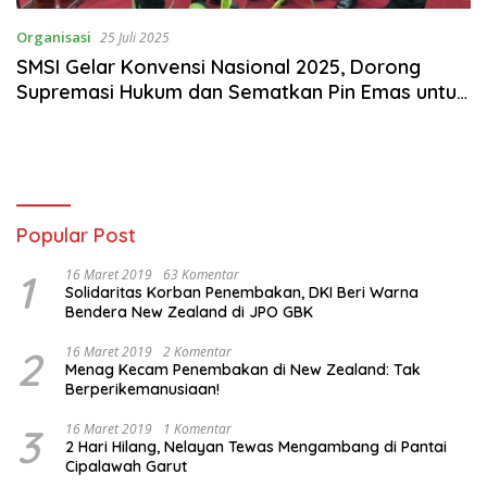
Organisasi
25 Juli 2025
SMSI Gelar Konvensi Nasional 2025, Dorong
Supremasi Hukum dan Sematkan Pin Emas untuk
Jaksa Agung ST Burhanuddin
Popular Post
1
16 Maret 2019
63 Komentar
Solidaritas Korban Penembakan, DKI Beri Warna
Bendera New Zealand di JPO GBK
2
16 Maret 2019
2 Komentar
Menag Kecam Penembakan di New Zealand: Tak
Berperikemanusiaan!
3
16 Maret 2019
1 Komentar
2 Hari Hilang, Nelayan Tewas Mengambang di Pantai
Cipalawah Garut