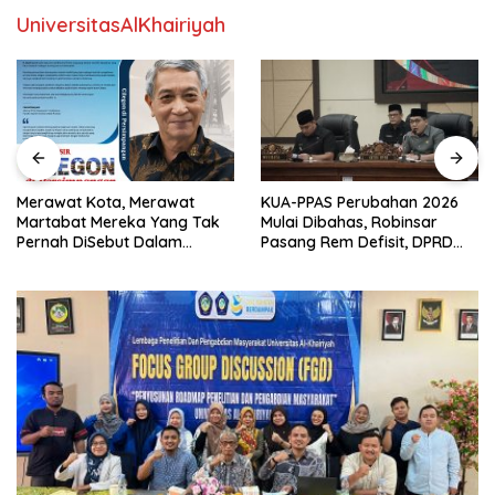
UniversitasAlKhairiyah
Merawat Kota, Merawat
KUA-PPAS Perubahan 2026
Martabat Mereka Yang Tak
Mulai Dibahas, Robinsar
Pernah DiSebut Dalam
Pasang Rem Defisit, DPRD
Laporan Resmi Resensi Buku
Diminta Tak Sekadar Jadi
Kang Nasir “Cilegon Di
Stempel Anggaran
Persimpangan”