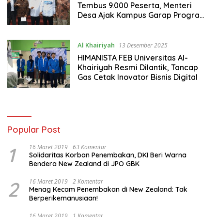
Tembus 9.000 Peserta, Menteri
Desa Ajak Kampus Garap Program
Desa Ekspor
Al Khairiyah
13 Desember 2025
HIMANISTA FEB Universitas Al-
Khairiyah Resmi Dilantik, Tancap
Gas Cetak Inovator Bisnis Digital
Popular Post
1
16 Maret 2019
63 Komentar
Solidaritas Korban Penembakan, DKI Beri Warna
Bendera New Zealand di JPO GBK
2
16 Maret 2019
2 Komentar
Menag Kecam Penembakan di New Zealand: Tak
Berperikemanusiaan!
16 Maret 2019
1 Komentar