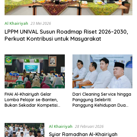
Al Khairiyah
23 Mei 2026
LPPM UNIVAL Susun Roadmap Riset 2026–2030,
Perkuat Kontribusi untuk Masyarakat
FHAI Al-Khairiyah Gelar
Dari Cleaning Service hingga
Lomba Pelajar se-Banten,
Panggung Selebriti:
Bukan Sekadar Kompetisi
Panggung Kehidupan Dua
tapi Panggung Bangun
Alumni Unival yang Kini
Mental Juara
Bersinar
Al Khairiyah
28 Februari 2026
Syiar Ramadhan Al-Khairiyah