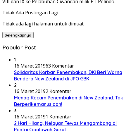
VIII dan IX ke Pelabuhan Ciwandan milik PT Pelindo…
Tidak Ada Postingan Lagi.
Tidak ada lagi halaman untuk dimuat.
Selengkapnya
Popular Post
1
16 Maret 2019
63 Komentar
Solidaritas Korban Penembakan, DKI Beri Warna
Bendera New Zealand di JPO GBK
2
16 Maret 2019
2 Komentar
Menag Kecam Penembakan di New Zealand: Tak
Berperikemanusiaan!
3
16 Maret 2019
1 Komentar
2 Hari Hilang, Nelayan Tewas Mengambang di
Pantai Cipalawah Garut