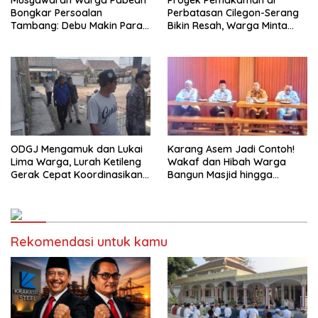
Musyawarah Warga Pabean
Proyek Pemakaman di
Bongkar Persoalan
Perbatasan Cilegon-Serang
Tambang: Debu Makin Parah,
Bikin Resah, Warga Minta
RTRW Dipertanyakan
Penjelasan Terbuka
ODGJ Mengamuk dan Lukai
Karang Asem Jadi Contoh!
Lima Warga, Lurah Ketileng
Wakaf dan Hibah Warga
Gerak Cepat Koordinasikan
Bangun Masjid hingga
Evakuasi ke Rumah Sakit
Saluran Air
Rekomendasi untuk kamu