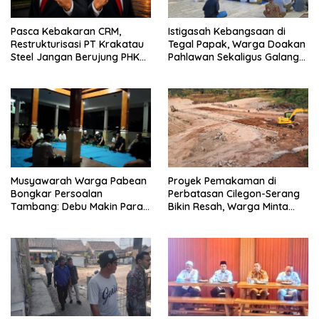
Pasca Kebakaran CRM,
Istigasah Kebangsaan di
Restrukturisasi PT Krakatau
Tegal Papak, Warga Doakan
Steel Jangan Berujung PHK
Pahlawan Sekaligus Galang
Pekerja Cilegon
Dana Perluasan Makam
Musyawarah Warga Pabean
Proyek Pemakaman di
Bongkar Persoalan
Perbatasan Cilegon-Serang
Tambang: Debu Makin Parah,
Bikin Resah, Warga Minta
RTRW Dipertanyakan
Penjelasan Terbuka