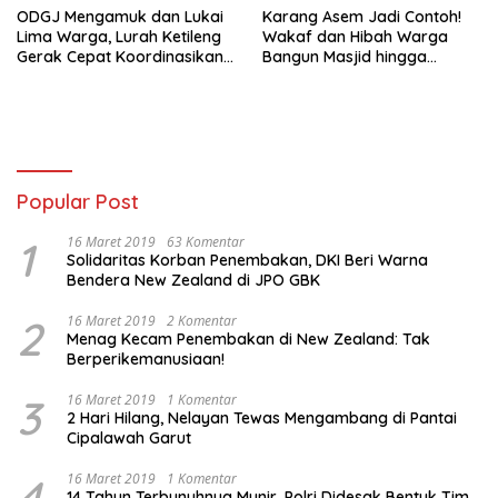
ODGJ Mengamuk dan Lukai
Karang Asem Jadi Contoh!
Lima Warga, Lurah Ketileng
Wakaf dan Hibah Warga
Gerak Cepat Koordinasikan
Bangun Masjid hingga
Evakuasi ke Rumah Sakit
Saluran Air
Popular Post
1
16 Maret 2019
63 Komentar
Solidaritas Korban Penembakan, DKI Beri Warna
Bendera New Zealand di JPO GBK
2
16 Maret 2019
2 Komentar
Menag Kecam Penembakan di New Zealand: Tak
Berperikemanusiaan!
3
16 Maret 2019
1 Komentar
2 Hari Hilang, Nelayan Tewas Mengambang di Pantai
Cipalawah Garut
4
16 Maret 2019
1 Komentar
14 Tahun Terbunuhnya Munir, Polri Didesak Bentuk Tim