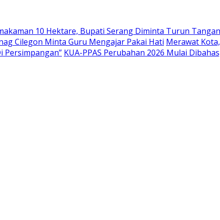
emakaman 10 Hektare, Bupati Serang Diminta Turun Tanga
nag Cilegon Minta Guru Mengajar Pakai Hati
Merawat Kota,
Di Persimpangan”
KUA-PPAS Perubahan 2026 Mulai Dibahas,