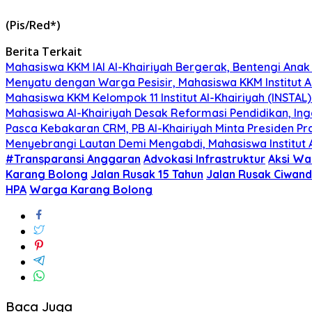
(Pis/Red*)
Berita Terkait
Mahasiswa KKM IAI Al-Khairiyah Bergerak, Bentengi Anak
Menyatu dengan Warga Pesisir, Mahasiswa KKM Institut A
Mahasiswa KKM Kelompok 11 Institut Al-Khairiyah (INSTAL
Mahasiswa Al-Khairiyah Desak Reformasi Pendidikan, In
Pasca Kebakaran CRM, PB Al-Khairiyah Minta Presiden Pr
Menyebrangi Lautan Demi Mengabdi, Mahasiswa Institut
#Transparansi Anggaran
Advokasi Infrastruktur
Aksi Wa
Karang Bolong
Jalan Rusak 15 Tahun
Jalan Rusak Ciwan
HPA
Warga Karang Bolong
Baca Juga