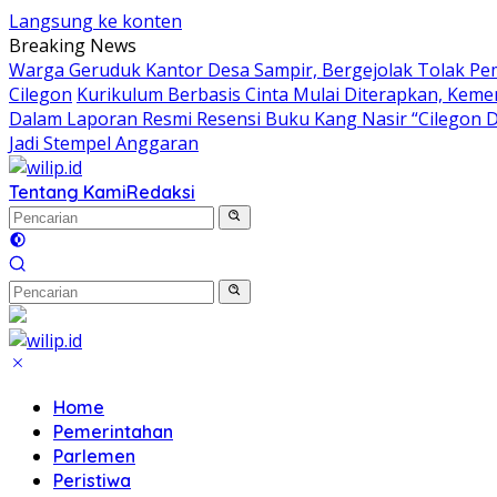
Langsung ke konten
Breaking News
Warga Geruduk Kantor Desa Sampir, Bergejolak Tolak P
Cilegon
Kurikulum Berbasis Cinta Mulai Diterapkan, Keme
Dalam Laporan Resmi Resensi Buku Kang Nasir “Cilegon 
Jadi Stempel Anggaran
Tentang Kami
Redaksi
Home
Pemerintahan
Parlemen
Peristiwa