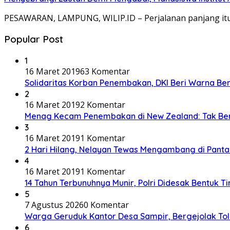
PESAWARAN, LAMPUNG, WILIP.ID – Perjalanan panjang it
Popular Post
1
16 Maret 2019
63 Komentar
Solidaritas Korban Penembakan, DKI Beri Warna Be
2
16 Maret 2019
2 Komentar
Menag Kecam Penembakan di New Zealand: Tak Be
3
16 Maret 2019
1 Komentar
2 Hari Hilang, Nelayan Tewas Mengambang di Panta
4
16 Maret 2019
1 Komentar
14 Tahun Terbunuhnya Munir, Polri Didesak Bentuk T
5
7 Agustus 2026
0 Komentar
Warga Geruduk Kantor Desa Sampir, Bergejolak To
6