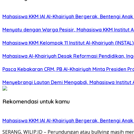
Mahasiswa KKM IAI Al-Khairiyah Bergerak, Bentengi Anak
Menyatu dengan Warga Pesisir, Mahasiswa KKM Institut A
Mahasiswa KKM Kelompok 11 Institut Al-Khairiyah (INSTAL
Mahasiswa Al-Khairiyah Desak Reformasi Pendidikan, In
Pasca Kebakaran CRM, PB Al-Khairiyah Minta Presiden Pr
Menyebrangi Lautan Demi Mengabdi, Mahasiswa Institut
Rekomendasi untuk kamu
Mahasiswa KKM IAI Al-Khairiyah Bergerak, Bentengi Anak
SERANG, WILIP.ID – Perundungan atau bullying masih menj