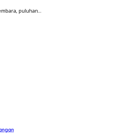
embara, puluhan…
Tangan