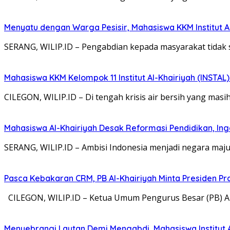
Menyatu dengan Warga Pesisir, Mahasiswa KKM Institut A
SERANG, WILIP.ID – Pengabdian kepada masyarakat tidak 
Mahasiswa KKM Kelompok 11 Institut Al-Khairiyah (INSTAL
CILEGON, WILIP.ID – Di tengah krisis air bersih yang mas
Mahasiswa Al-Khairiyah Desak Reformasi Pendidikan, In
SERANG, WILIP.ID – Ambisi Indonesia menjadi negara maju
Pasca Kebakaran CRM, PB Al-Khairiyah Minta Presiden Pr
CILEGON, WILIP.ID – Ketua Umum Pengurus Besar (PB) Al-
Menyebrangi Lautan Demi Mengabdi, Mahasiswa Institut