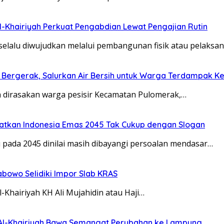
l-Khairiyah Perkuat Pengabdian Lewat Pengajian Rutin
selalu diwujudkan melalui pembangunan fisik atau pelaks
) Bergerak, Salurkan Air Bersih untuk Warga Terdampak Ke
ih dirasakan warga pesisir Kecamatan Pulomerak,…
gatkan Indonesia Emas 2045 Tak Cukup dengan Slogan
 pada 2045 dinilai masih dibayangi persoalan mendasar…
abowo Selidiki Impor Slab KRAS
Khairiyah KH Ali Mujahidin atau Haji…
 Al-Khairiyah Bawa Semangat Perubahan ke Lampung