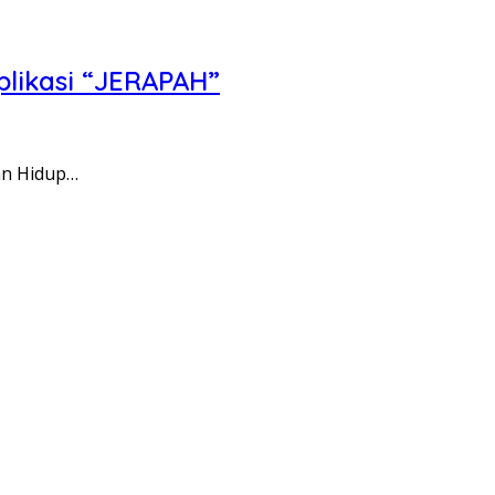
plikasi “JERAPAH”
an Hidup…