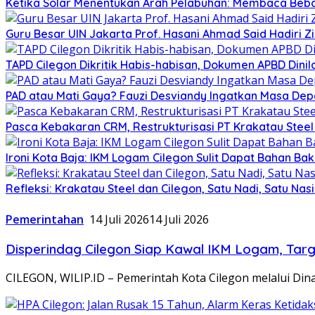
Ketika Solar Menentukan Arah Pelabuhan: Membaca Beba
Guru Besar UIN Jakarta Prof. Hasani Ahmad Said Hadiri 
TAPD Cilegon Dikritik Habis-habisan, Dokumen APBD Din
PAD atau Mati Gaya? Fauzi Desviandy Ingatkan Masa Depa
Pasca Kebakaran CRM, Restrukturisasi PT Krakatau Steel
Ironi Kota Baja: IKM Logam Cilegon Sulit Dapat Bahan Bak
Refleksi: Krakatau Steel dan Cilegon, Satu Nadi, Satu Nas
Pemerintahan
14 Juli 2026
14 Juli 2026
Disperindag Cilegon Siap Kawal IKM Logam, Tar
CILEGON, WILIP.ID – Pemerintah Kota Cilegon melalui D