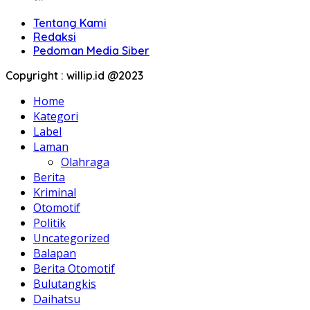
Tentang Kami
Redaksi
Pedoman Media Siber
Copyright : willip.id @2023
Home
Kategori
Label
Laman
Olahraga
Berita
Kriminal
Otomotif
Politik
Uncategorized
Balapan
Berita Otomotif
Bulutangkis
Daihatsu