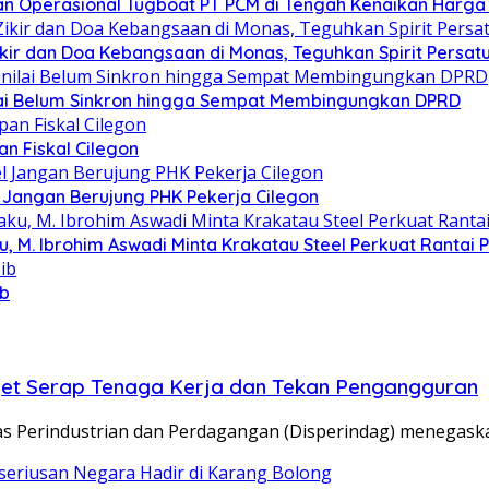
n Operasional Tugboat PT PCM di Tengah Kenaikan Harga 
Zikir dan Doa Kebangsaan di Monas, Teguhkan Spirit Persa
ilai Belum Sinkron hingga Sempat Membingungkan DPRD
n Fiskal Cilegon
 Jangan Berujung PHK Pekerja Cilegon
u, M. Ibrohim Aswadi Minta Krakatau Steel Perkuat Rantai 
ib
get Serap Tenaga Kerja dan Tekan Pengangguran
inas Perindustrian dan Perdagangan (Disperindag) menega