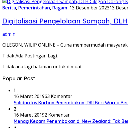
Berita
,
Pemerintahan
,
Ragam
13 Desember 2023
13 Dese
Digitalisasi Pengelolaan Sampah, DL
admin
CILEGON, WILIP ONLINE – Guna mempermudah masyarakat 
Tidak Ada Postingan Lagi.
Tidak ada lagi halaman untuk dimuat.
Popular Post
1
16 Maret 2019
63 Komentar
Solidaritas Korban Penembakan, DKI Beri Warna Be
2
16 Maret 2019
2 Komentar
Menag Kecam Penembakan di New Zealand: Tak Be
3