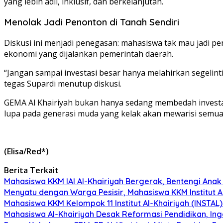
yang lebih adil, inklusif, dan berkelanjutan.
Menolak Jadi Penonton di Tanah Sendiri
Diskusi ini menjadi penegasan: mahasiswa tak mau jadi pe
ekonomi yang dijalankan pemerintah daerah.
“Jangan sampai investasi besar hanya melahirkan segelint
tegas Supardi menutup diskusi.
GEMA Al Khairiyah bukan hanya sedang membedah investas
lupa pada generasi muda yang kelak akan mewarisi semua 
(Elisa/Red*)
Berita Terkait
Mahasiswa KKM IAI Al-Khairiyah Bergerak, Bentengi Anak
Menyatu dengan Warga Pesisir, Mahasiswa KKM Institut A
Mahasiswa KKM Kelompok 11 Institut Al-Khairiyah (INSTAL
Mahasiswa Al-Khairiyah Desak Reformasi Pendidikan, In