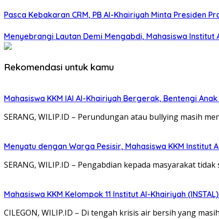
Pasca Kebakaran CRM, PB Al-Khairiyah Minta Presiden Pr
Menyebrangi Lautan Demi Mengabdi, Mahasiswa Institut
Rekomendasi untuk kamu
Mahasiswa KKM IAI Al-Khairiyah Bergerak, Bentengi Anak
SERANG, WILIP.ID – Perundungan atau bullying masih menj
Menyatu dengan Warga Pesisir, Mahasiswa KKM Institut A
SERANG, WILIP.ID – Pengabdian kepada masyarakat tidak 
Mahasiswa KKM Kelompok 11 Institut Al-Khairiyah (INSTAL
CILEGON, WILIP.ID – Di tengah krisis air bersih yang mas