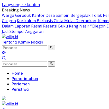
Langsung ke konten
Breaking News
Warga Geruduk Kantor Desa Sampir, Bergejolak Tolak P
Cilegon
Kurikulum Berbasis Cinta Mulai Diterapkan, Keme
Dalam Laporan Resmi Resensi Buku Kang Nasir “Cilegon 
Jadi Stempel Anggaran
Tentang Kami
Redaksi
Home
Pemerintahan
Parlemen
Peristiwa