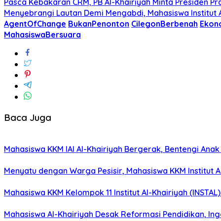
Pasca Kebakaran CRM, PB Al-Khairiyah Minta Presiden Pr
Menyebrangi Lautan Demi Mengabdi, Mahasiswa Institut
AgentOfChange
BukanPenonton
CilegonBerbenah
Ekono
MahasiswaBersuara
Baca Juga
Mahasiswa KKM IAI Al-Khairiyah Bergerak, Bentengi Anak
Menyatu dengan Warga Pesisir, Mahasiswa KKM Institut A
Mahasiswa KKM Kelompok 11 Institut Al-Khairiyah (INSTAL
Mahasiswa Al-Khairiyah Desak Reformasi Pendidikan, In