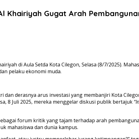
Al Khairiyah Gugat Arah Pembangunan
hairiyah di Aula Setda Kota Cilegon, Selasa (8/7/2025). Ma
 dan pelaku ekonomi muda.
ri dan derasnya arus investasi yang membanjiri Kota Cileg
asa, 8 Juli 2025, mereka menggelar diskusi publik bertajuk
“I
dir sebagai forum kritik yang tajam terhadap arah pembang
asuk mahasiswa dan dunia kampus.
manfaat, atau justru memperlebar jurang ketimpangan?” te