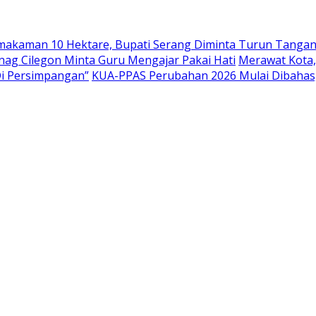
emakaman 10 Hektare, Bupati Serang Diminta Turun Tanga
nag Cilegon Minta Guru Mengajar Pakai Hati
Merawat Kota,
Di Persimpangan”
KUA-PPAS Perubahan 2026 Mulai Dibahas,