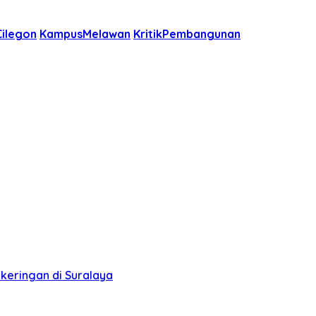
Cilegon
KampusMelawan
KritikPembangunan
keringan di Suralaya