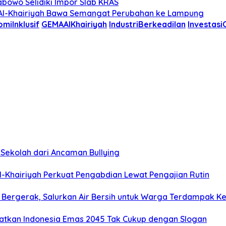
abowo Selidiki Impor Slab KRAS
 Al-Khairiyah Bawa Semangat Perubahan ke Lampung
miInklusif
GEMAAlKhairiyah
IndustriBerkeadilan
Investasi
 Sekolah dari Ancaman Bullying
l-Khairiyah Perkuat Pengabdian Lewat Pengajian Rutin
) Bergerak, Salurkan Air Bersih untuk Warga Terdampak Ke
gatkan Indonesia Emas 2045 Tak Cukup dengan Slogan