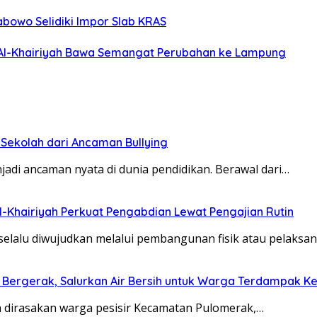
abowo Selidiki Impor Slab KRAS
 Al-Khairiyah Bawa Semangat Perubahan ke Lampung
 Sekolah dari Ancaman Bullying
adi ancaman nyata di dunia pendidikan. Berawal dari…
l-Khairiyah Perkuat Pengabdian Lewat Pengajian Rutin
selalu diwujudkan melalui pembangunan fisik atau pelaks
) Bergerak, Salurkan Air Bersih untuk Warga Terdampak Ke
ih dirasakan warga pesisir Kecamatan Pulomerak,…