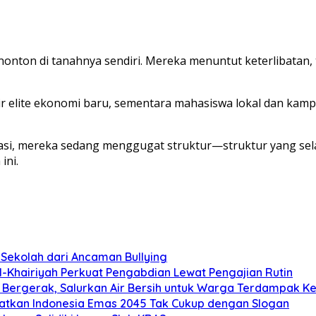
nonton di tanahnya sendiri. Mereka menuntut keterlibatan,
ir elite ekonomi baru, sementara mahasiswa lokal dan kampu
i, mereka sedang menggugat struktur—struktur yang selam
ini.
 Sekolah dari Ancaman Bullying
l-Khairiyah Perkuat Pengabdian Lewat Pengajian Rutin
) Bergerak, Salurkan Air Bersih untuk Warga Terdampak Ke
gatkan Indonesia Emas 2045 Tak Cukup dengan Slogan