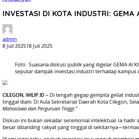
INVESTASI DI KOTA INDUSTRI: GEMA 
admin
8 Juli 2025
18 Juli 2025
Foto : Suasana diskusi publik yang digelar GEMA Al K
seputar dampak investasi industri terhadap kampus
CILEGON, WILIP.ID –
Di tengah gegap gempita geliat indust
tinggal diam. Di Aula Sekretariat Daerah Kota Cilegon, Sel
Mahasiswa dan Perguruan Tinggi.”
Diskusi ini bukan sekadar seremonial intelektual. Ia ha
besar dibanding rakyat yang tinggal di sekitarnya—term
“Kami ingin tahu, apakah investasi ini sungguh memberi 