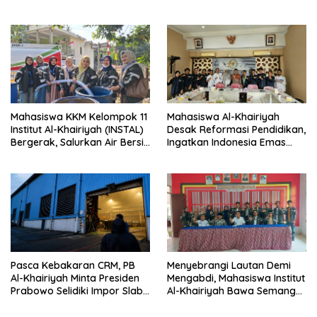
Bullying
Pengabdian Lewat Pengajian
Rutin
Mahasiswa KKM Kelompok 11
Mahasiswa Al-Khairiyah
Institut Al-Khairiyah (INSTAL)
Desak Reformasi Pendidikan,
Bergerak, Salurkan Air Bersih
Ingatkan Indonesia Emas
untuk Warga Terdampak
2045 Tak Cukup dengan
Kekeringan di Suralaya
Slogan
Pasca Kebakaran CRM, PB
Menyebrangi Lautan Demi
Al-Khairiyah Minta Presiden
Mengabdi, Mahasiswa Institut
Prabowo Selidiki Impor Slab
Al-Khairiyah Bawa Semangat
KRAS
Perubahan ke Lampung