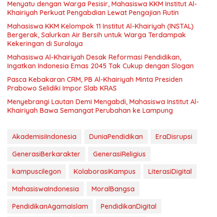
Menyatu dengan Warga Pesisir, Mahasiswa KKM Institut Al-
Khairiyah Perkuat Pengabdian Lewat Pengajian Rutin
Mahasiswa KKM Kelompok 11 Institut Al-Khairiyah (INSTAL)
Bergerak, Salurkan Air Bersih untuk Warga Terdampak
Kekeringan di Suralaya
Mahasiswa Al-Khairiyah Desak Reformasi Pendidikan,
Ingatkan Indonesia Emas 2045 Tak Cukup dengan Slogan
Pasca Kebakaran CRM, PB Al-Khairiyah Minta Presiden
Prabowo Selidiki Impor Slab KRAS
Menyebrangi Lautan Demi Mengabdi, Mahasiswa Institut Al-
Khairiyah Bawa Semangat Perubahan ke Lampung
AkademisiIndonesia
DuniaPendidikan
EraDisrupsi
GenerasiBerkarakter
GenerasiReligius
kampuscilegon
KolaborasiKampus
LiterasiDigital
MahasiswaIndonesia
MoralBangsa
PendidikanAgamaIslam
PendidikanDigital