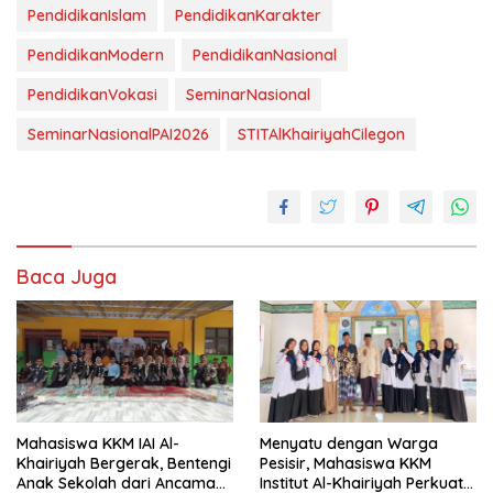
PendidikanIslam
PendidikanKarakter
PendidikanModern
PendidikanNasional
PendidikanVokasi
SeminarNasional
SeminarNasionalPAI2026
STITAlKhairiyahCilegon
Baca Juga
Mahasiswa KKM IAI Al-
Menyatu dengan Warga
Khairiyah Bergerak, Bentengi
Pesisir, Mahasiswa KKM
Anak Sekolah dari Ancaman
Institut Al-Khairiyah Perkuat