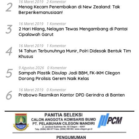
2
16 Maret 2019
2 Komentar
Menag Kecam Penembakan di New Zealand: Tak
Berperikemanusiaan!
3
16 Maret 2019
1 Komentar
2 Hari Hilang, Nelayan Tewas Mengambang di Pantai
Cipalawah Garut
4
16 Maret 2019
1 Komentar
14 Tahun Terbunuhnya Munir, Polri Didesak Bentuk Tim
Khusus
5
9 Agustus 2026
0 Komentar
Sampah Plastik Disulap Jadi BBM, FK-IKM Cilegon
Dorong Pirolisis Gerem Naik Kelas
6
16 Maret 2019
0 Komentar
Prabowo Resmikan Kantor DPD Gerindra di Banten