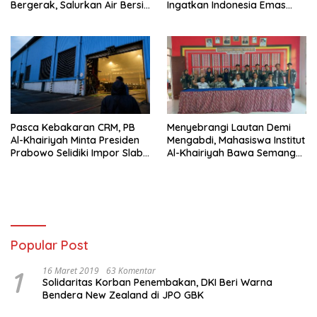
Bergerak, Salurkan Air Bersih
Ingatkan Indonesia Emas
untuk Warga Terdampak
2045 Tak Cukup dengan
Kekeringan di Suralaya
Slogan
Pasca Kebakaran CRM, PB
Menyebrangi Lautan Demi
Al-Khairiyah Minta Presiden
Mengabdi, Mahasiswa Institut
Prabowo Selidiki Impor Slab
Al-Khairiyah Bawa Semangat
KRAS
Perubahan ke Lampung
Popular Post
1
16 Maret 2019
63 Komentar
Solidaritas Korban Penembakan, DKI Beri Warna
Bendera New Zealand di JPO GBK