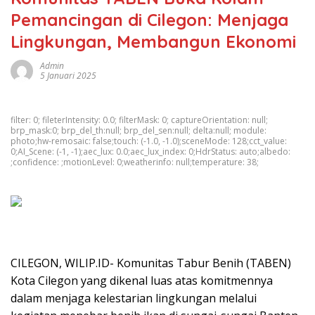
Pemancingan di Cilegon: Menjaga
Lingkungan, Membangun Ekonomi
Admin
5 Januari 2025
filter: 0; fileterIntensity: 0.0; filterMask: 0; captureOrientation: null;
brp_mask:0; brp_del_th:null; brp_del_sen:null; delta:null; module:
photo;hw-remosaic: false;touch: (-1.0, -1.0);sceneMode: 128;cct_value:
0;AI_Scene: (-1, -1);aec_lux: 0.0;aec_lux_index: 0;HdrStatus: auto;albedo:
;confidence: ;motionLevel: 0;weatherinfo: null;temperature: 38;
CILEGON, WILIP.ID- Komunitas Tabur Benih (TABEN)
Kota Cilegon yang dikenal luas atas komitmennya
dalam menjaga kelestarian lingkungan melalui