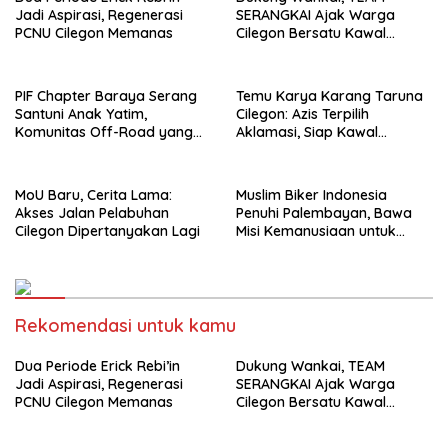
Jadi Aspirasi, Regenerasi
SERANGKAI Ajak Warga
PCNU Cilegon Memanas
Cilegon Bersatu Kawal
Investasi
PIF Chapter Baraya Serang
Temu Karya Karang Taruna
Santuni Anak Yatim,
Cilegon: Azis Terpilih
Komunitas Off-Road yang
Aklamasi, Siap Kawal
Tak Sekadar Hobi
Agenda Sosial Pemerintah
MoU Baru, Cerita Lama:
Muslim Biker Indonesia
Akses Jalan Pelabuhan
Penuhi Palembayan, Bawa
Cilegon Dipertanyakan Lagi
Misi Kemanusiaan untuk
Korban Galodo
Rekomendasi untuk kamu
Dua Periode Erick Rebi’in
Dukung Wankai, TEAM
Jadi Aspirasi, Regenerasi
SERANGKAI Ajak Warga
PCNU Cilegon Memanas
Cilegon Bersatu Kawal
Investasi