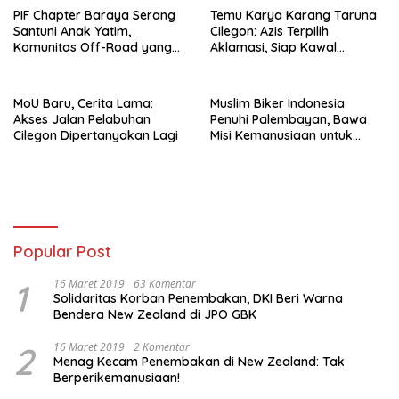
PIF Chapter Baraya Serang
Temu Karya Karang Taruna
Santuni Anak Yatim,
Cilegon: Azis Terpilih
Komunitas Off-Road yang
Aklamasi, Siap Kawal
Tak Sekadar Hobi
Agenda Sosial Pemerintah
MoU Baru, Cerita Lama:
Muslim Biker Indonesia
Akses Jalan Pelabuhan
Penuhi Palembayan, Bawa
Cilegon Dipertanyakan Lagi
Misi Kemanusiaan untuk
Korban Galodo
Popular Post
1
16 Maret 2019
63 Komentar
Solidaritas Korban Penembakan, DKI Beri Warna
Bendera New Zealand di JPO GBK
2
16 Maret 2019
2 Komentar
Menag Kecam Penembakan di New Zealand: Tak
Berperikemanusiaan!