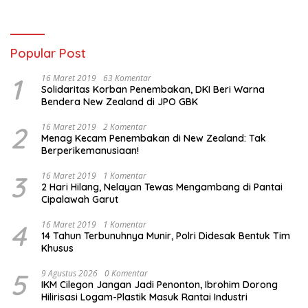
Popular Post
1
16 Maret 2019
63 Komentar
Solidaritas Korban Penembakan, DKI Beri Warna
Bendera New Zealand di JPO GBK
2
16 Maret 2019
2 Komentar
Menag Kecam Penembakan di New Zealand: Tak
Berperikemanusiaan!
3
16 Maret 2019
1 Komentar
2 Hari Hilang, Nelayan Tewas Mengambang di Pantai
Cipalawah Garut
4
16 Maret 2019
1 Komentar
14 Tahun Terbunuhnya Munir, Polri Didesak Bentuk Tim
Khusus
5
9 Agustus 2026
0 Komentar
IKM Cilegon Jangan Jadi Penonton, Ibrohim Dorong
Hilirisasi Logam-Plastik Masuk Rantai Industri