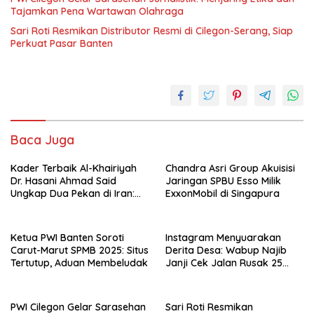
Tajamkan Pena Wartawan Olahraga
Sari Roti Resmikan Distributor Resmi di Cilegon-Serang, Siap
Perkuat Pasar Banten
Baca Juga
Kader Terbaik Al-Khairiyah
Chandra Asri Group Akuisisi
Dr. Hasani Ahmad Said
Jaringan SPBU Esso Milik
Ungkap Dua Pekan di Iran:
ExxonMobil di Singapura
Dari Tilawah, Disiplin Ilmu,
hingga Seruan Persatuan
Umat
Ketua PWI Banten Soroti
Instagram Menyuarakan
Carut-Marut SPMB 2025: Situs
Derita Desa: Wabup Najib
Tertutup, Aduan Membeludak
Janji Cek Jalan Rusak 25
Tahun
PWI Cilegon Gelar Sarasehan
Sari Roti Resmikan