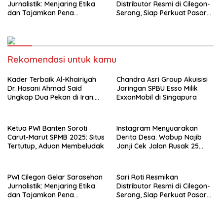
Jurnalistik: Menjaring Etika
Distributor Resmi di Cilegon-
dan Tajamkan Pena
Serang, Siap Perkuat Pasar
Wartawan Olahraga
Banten
Rekomendasi untuk kamu
Kader Terbaik Al-Khairiyah
Chandra Asri Group Akuisisi
Dr. Hasani Ahmad Said
Jaringan SPBU Esso Milik
Ungkap Dua Pekan di Iran:
ExxonMobil di Singapura
Dari Tilawah, Disiplin Ilmu,
hingga Seruan Persatuan
Umat
Ketua PWI Banten Soroti
Instagram Menyuarakan
Carut-Marut SPMB 2025: Situs
Derita Desa: Wabup Najib
Tertutup, Aduan Membeludak
Janji Cek Jalan Rusak 25
Tahun
PWI Cilegon Gelar Sarasehan
Sari Roti Resmikan
Jurnalistik: Menjaring Etika
Distributor Resmi di Cilegon-
dan Tajamkan Pena
Serang, Siap Perkuat Pasar
Wartawan Olahraga
Banten