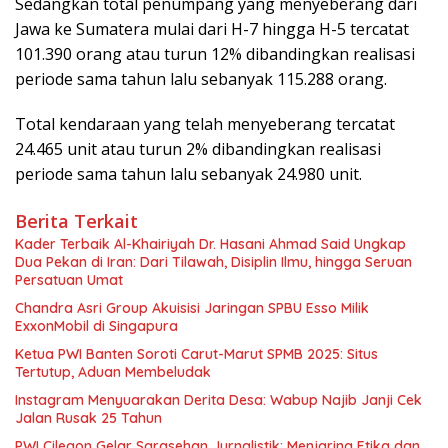
Sedangkan total penumpang yang menyeberang dari
Jawa ke Sumatera mulai dari H-7 hingga H-5 tercatat
101.390 orang atau turun 12% dibandingkan realisasi
periode sama tahun lalu sebanyak 115.288 orang.
Total kendaraan yang telah menyeberang tercatat
24.465 unit atau turun 2% dibandingkan realisasi
periode sama tahun lalu sebanyak 24.980 unit.
Berita Terkait
Kader Terbaik Al-Khairiyah Dr. Hasani Ahmad Said Ungkap
Dua Pekan di Iran: Dari Tilawah, Disiplin Ilmu, hingga Seruan
Persatuan Umat
Chandra Asri Group Akuisisi Jaringan SPBU Esso Milik
ExxonMobil di Singapura
Ketua PWI Banten Soroti Carut-Marut SPMB 2025: Situs
Tertutup, Aduan Membeludak
Instagram Menyuarakan Derita Desa: Wabup Najib Janji Cek
Jalan Rusak 25 Tahun
PWI Cilegon Gelar Sarasehan Jurnalistik: Menjaring Etika dan