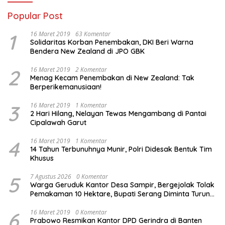
Popular Post
1
16 Maret 2019
63 Komentar
Solidaritas Korban Penembakan, DKI Beri Warna
Bendera New Zealand di JPO GBK
2
16 Maret 2019
2 Komentar
Menag Kecam Penembakan di New Zealand: Tak
Berperikemanusiaan!
3
16 Maret 2019
1 Komentar
2 Hari Hilang, Nelayan Tewas Mengambang di Pantai
Cipalawah Garut
4
16 Maret 2019
1 Komentar
14 Tahun Terbunuhnya Munir, Polri Didesak Bentuk Tim
Khusus
5
7 Agustus 2026
0 Komentar
Warga Geruduk Kantor Desa Sampir, Bergejolak Tolak
Pemakaman 10 Hektare, Bupati Serang Diminta Turun
Tangan
6
16 Maret 2019
0 Komentar
Prabowo Resmikan Kantor DPD Gerindra di Banten