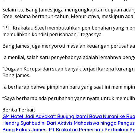
Selain itu, Bang James juga mengungkapkan dugaan adany
Steel selama bertahun-tahun. Menurutnya, meskipun ada b
“PT. Krakatau Steel membutuhkan pembenahan yang menyel
memulihkan kondisi perusahaan,” tegasnya.
Bang James juga menyoroti masalah keuangan perusahaan, y
Ia menilai, salah satu penyebabnya adalah lemahnya pen
“Dugaan Korupsi dan suap banyak terjadi karena kurangny
Bang James.
Ia berharap bahwa pimpinan baru yang saat ini memimpi
“Saya berharap ada perubahan yang nyata untuk memulihk
Berita Terkait
GM Hotel Jadi Advokat: Buyung Izami Bawa Nurani ke Ru
Hendry Syahbudin: Dari Aktivis Mahasiswa hingga Pengus
Bang
Fokus
James: PT Krakatau
Pemerhati
Perbaikan
Pe