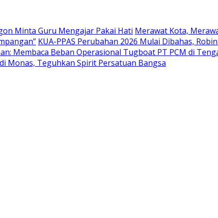
egon Minta Guru Mengajar Pakai Hati
Merawat Kota, Merawa
simpangan”
KUA-PPAS Perubahan 2026 Mulai Dibahas, Robins
han: Membaca Beban Operasional Tugboat PT PCM di Teng
 di Monas, Teguhkan Spirit Persatuan Bangsa