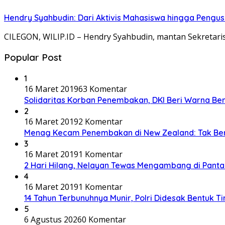
Hendry Syahbudin: Dari Aktivis Mahasiswa hingga Pengus
CILEGON, WILIP.ID – Hendry Syahbudin, mantan Sekretaris
Popular Post
1
16 Maret 2019
63 Komentar
Solidaritas Korban Penembakan, DKI Beri Warna Be
2
16 Maret 2019
2 Komentar
Menag Kecam Penembakan di New Zealand: Tak Be
3
16 Maret 2019
1 Komentar
2 Hari Hilang, Nelayan Tewas Mengambang di Panta
4
16 Maret 2019
1 Komentar
14 Tahun Terbunuhnya Munir, Polri Didesak Bentuk T
5
6 Agustus 2026
0 Komentar