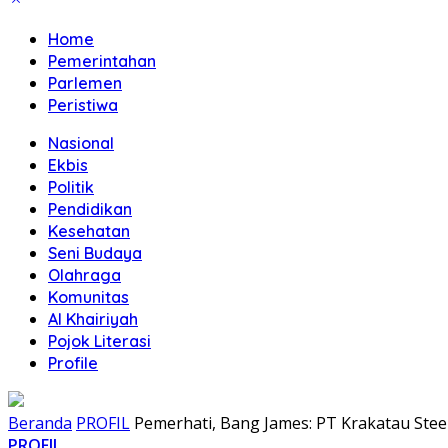
Home
Pemerintahan
Parlemen
Peristiwa
Nasional
Ekbis
Politik
Pendidikan
Kesehatan
Seni Budaya
Olahraga
Komunitas
Al Khairiyah
Pojok Literasi
Profile
Beranda
PROFIL
Pemerhati, Bang James: PT Krakatau Ste
PROFIL