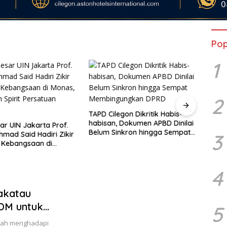
Pop
1
2
PAD a
Desv
TAPD Cilegon Dikritik Habis-
Depan
habisan, Dokumen APBD Dinilai
ar UIN Jakarta Prof.
Belum Sinkron hingga Sempat
hmad Said Hadiri Zikir
3
Membingungkan DPRD
 Kebangsaan di
eguhkan Spirit
an Bangsa
4
akatau
SDM untuk
5
engah menghadapi