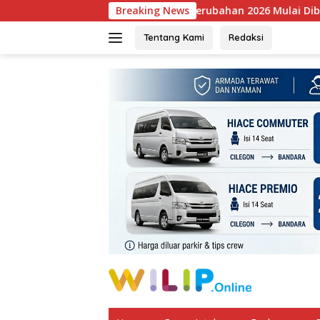
Langsung
KUA-PPAS Perubahan 2026 Mulai Dibahas, Robinsar Pasa
Breaking News
ke
konten
Tentang Kami
Redaksi