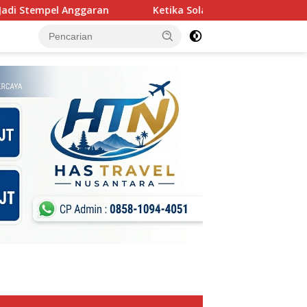
ran
Ketika Solar Menentukan Arah Pelabuhan: Membaca