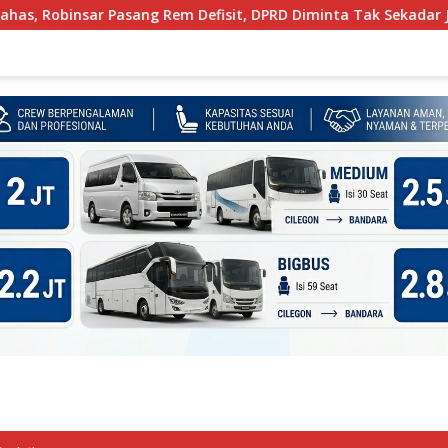
ng Rem Defisit, DPRD Diminta Tak Sekadar Jadi Stempel Angga