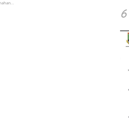
benahan…
6