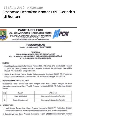
Diminta Tak Sekadar Jadi Stempel
Anggaran
16 Maret 2019
0 Komentar
Prabowo Resmikan Kantor DPD Gerindra
di Banten