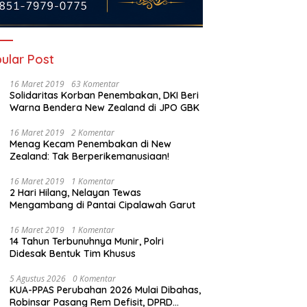
ular Post
16 Maret 2019
63 Komentar
Solidaritas Korban Penembakan, DKI Beri
Warna Bendera New Zealand di JPO GBK
16 Maret 2019
2 Komentar
tau Mati Gaya? Fauzi
Menag Kecam Penembakan di New
iandy Ingatkan Masa
Pasca Kebakaran CRM,
Zealand: Tak Berperikemanusiaan!
 Fiskal Cilegon
Restrukturisasi PT Krakatau
I
Steel Jangan Berujung PHK
16 Maret 2019
1 Komentar
C
Pekerja Cilegon
2 Hari Hilang, Nelayan Tewas
B
Mengambang di Pantai Cipalawah Garut
K
P
16 Maret 2019
1 Komentar
14 Tahun Terbunuhnya Munir, Polri
Didesak Bentuk Tim Khusus
5 Agustus 2026
0 Komentar
KUA-PPAS Perubahan 2026 Mulai Dibahas,
Robinsar Pasang Rem Defisit, DPRD