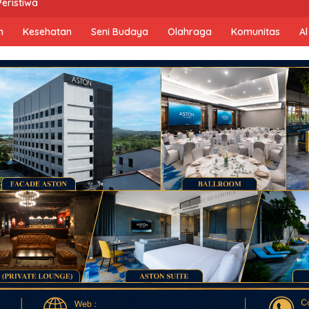
Peristiwa
n
Kesehatan
Seni Budaya
Olahraga
Komunitas
Al