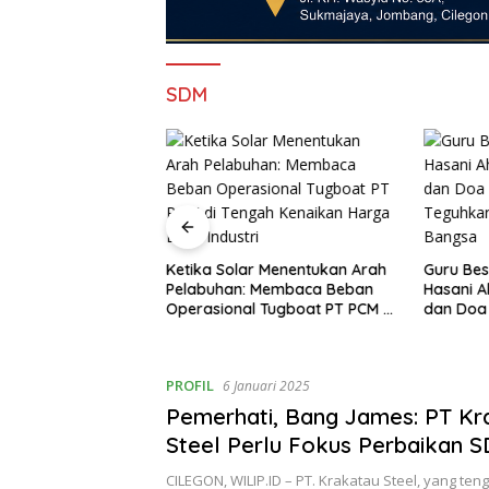
SDM
erubahan 2026
s, Robinsar
Ketika Solar Menentukan Arah
Guru Bes
Defisit, DPRD
Pelabuhan: Membaca Beban
Hasani A
 Sekadar Jadi
Operasional Tugboat PT PCM di
dan Doa
ggaran
Tengah Kenaikan Harga BBM
Monas, T
Industri
Persatu
PROFIL
6 Januari 2025
Pemerhati, Bang James: PT Kr
Steel Perlu Fokus Perbaikan 
Selamatkan Perusahaan
CILEGON, WILIP.ID – PT. Krakatau Steel, yang t