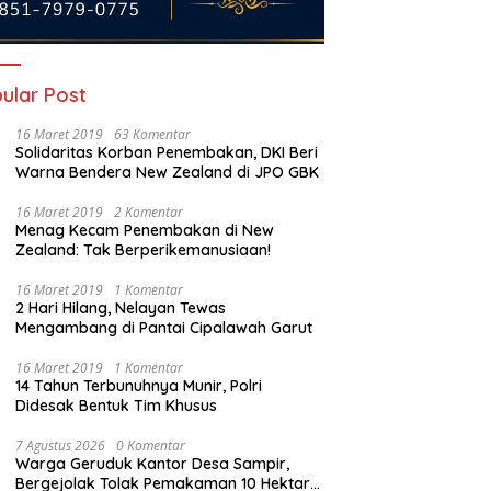
ular Post
16 Maret 2019
63 Komentar
Solidaritas Korban Penembakan, DKI Beri
Warna Bendera New Zealand di JPO GBK
16 Maret 2019
2 Komentar
Menag Kecam Penembakan di New
Zealand: Tak Berperikemanusiaan!
16 Maret 2019
1 Komentar
2 Hari Hilang, Nelayan Tewas
Mengambang di Pantai Cipalawah Garut
16 Maret 2019
1 Komentar
14 Tahun Terbunuhnya Munir, Polri
Didesak Bentuk Tim Khusus
7 Agustus 2026
0 Komentar
Warga Geruduk Kantor Desa Sampir,
Bergejolak Tolak Pemakaman 10 Hektare,