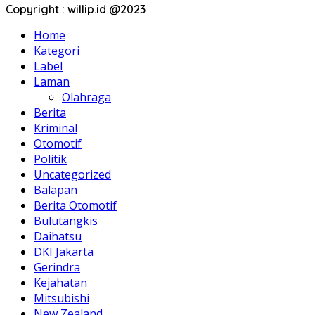
Copyright : willip.id @2023
Home
Kategori
Label
Laman
Olahraga
Berita
Kriminal
Otomotif
Politik
Uncategorized
Balapan
Berita Otomotif
Bulutangkis
Daihatsu
DKI Jakarta
Gerindra
Kejahatan
Mitsubishi
New Zealand