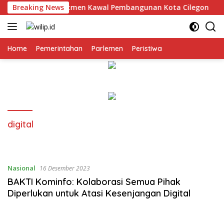
Langsung
i Tegaskan Komitmen Kawal Pembangunan Kota Cilegon
Breaking News
ke
konten
Home
Pemerintahan
Parlemen
Peristiwa
digital
Nasional
16 Desember 2023
BAKTI Kominfo: Kolaborasi Semua Pihak
Diperlukan untuk Atasi Kesenjangan Digital