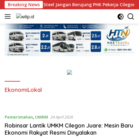
Langsung
sasi PT Krakatau Steel Jangan Berujung PHK Pekerja Cilegon
Breaking News
ke
konten
EkonomiLokal
Pemerintahan
,
UMKM
24 April 2026
Robinsar Lantik UMKM Cilegon Juare: Mesin Baru
Ekonomi Rakyat Resmi Dinyalakan