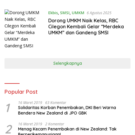
Ekbis
,
SMSI
,
UMKM
6 Agustus 2025
Dorong UMKM Naik Kelas, RBC
Cilegon Kembali Gelar “Merdeka
UMKM” dan Gandeng SMSI
Selengkapnya
Popular Post
1
16 Maret 2019
63 Komentar
Solidaritas Korban Penembakan, DKI Beri Warna
Bendera New Zealand di JPO GBK
2
16 Maret 2019
2 Komentar
Menag Kecam Penembakan di New Zealand: Tak
Berperikemanusiaan!