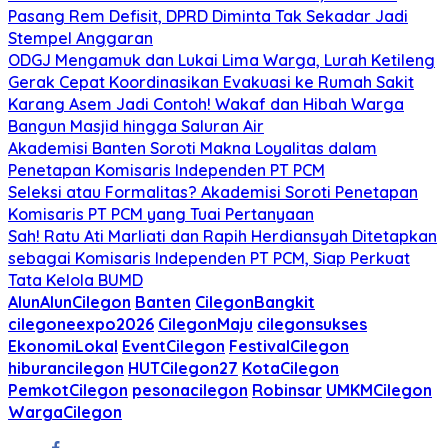
Pasang Rem Defisit, DPRD Diminta Tak Sekadar Jadi
Stempel Anggaran
ODGJ Mengamuk dan Lukai Lima Warga, Lurah Ketileng
Gerak Cepat Koordinasikan Evakuasi ke Rumah Sakit
Karang Asem Jadi Contoh! Wakaf dan Hibah Warga
Bangun Masjid hingga Saluran Air
Akademisi Banten Soroti Makna Loyalitas dalam
Penetapan Komisaris Independen PT PCM
Seleksi atau Formalitas? Akademisi Soroti Penetapan
Komisaris PT PCM yang Tuai Pertanyaan
Sah! Ratu Ati Marliati dan Rapih Herdiansyah Ditetapkan
sebagai Komisaris Independen PT PCM, Siap Perkuat
Tata Kelola BUMD
AlunAlunCilegon
Banten
CilegonBangkit
cilegoneexpo2026
CilegonMaju
cilegonsukses
EkonomiLokal
EventCilegon
FestivalCilegon
hiburancilegon
HUTCilegon27
KotaCilegon
PemkotCilegon
pesonacilegon
Robinsar
UMKMCilegon
WargaCilegon