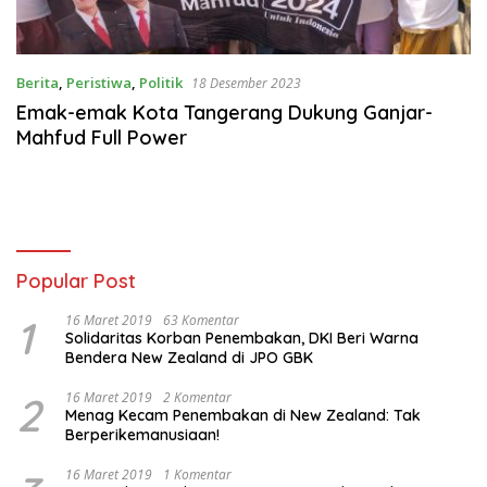
Berita
,
Peristiwa
,
Politik
18 Desember 2023
Emak-emak Kota Tangerang Dukung Ganjar-
Mahfud Full Power
Popular Post
1
16 Maret 2019
63 Komentar
Solidaritas Korban Penembakan, DKI Beri Warna
Bendera New Zealand di JPO GBK
2
16 Maret 2019
2 Komentar
Menag Kecam Penembakan di New Zealand: Tak
Berperikemanusiaan!
16 Maret 2019
1 Komentar