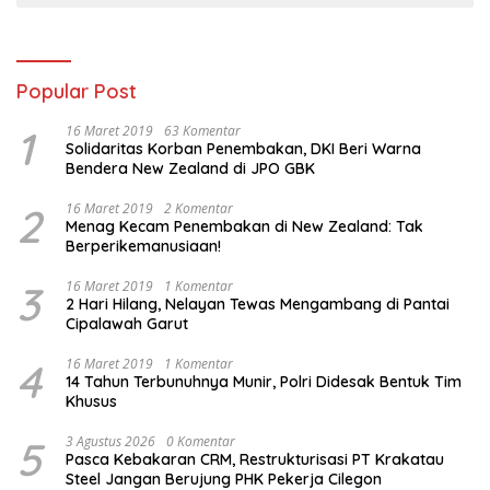
Popular Post
1
16 Maret 2019
63 Komentar
Solidaritas Korban Penembakan, DKI Beri Warna
Bendera New Zealand di JPO GBK
2
16 Maret 2019
2 Komentar
Menag Kecam Penembakan di New Zealand: Tak
Berperikemanusiaan!
3
16 Maret 2019
1 Komentar
2 Hari Hilang, Nelayan Tewas Mengambang di Pantai
Cipalawah Garut
4
16 Maret 2019
1 Komentar
14 Tahun Terbunuhnya Munir, Polri Didesak Bentuk Tim
Khusus
5
3 Agustus 2026
0 Komentar
Pasca Kebakaran CRM, Restrukturisasi PT Krakatau
Steel Jangan Berujung PHK Pekerja Cilegon