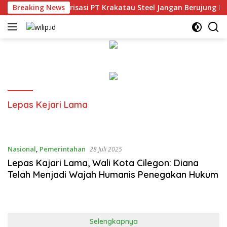
Langsung
an CRM, Restrukturisasi PT Krakatau Steel Jangan Berujung PHK
Breaking News
ke
konten
Lepas Kejari Lama
Nasional
,
Pemerintahan
28 Juli 2025
Lepas Kajari Lama, Wali Kota Cilegon: Diana
Telah Menjadi Wajah Humanis Penegakan Hukum
Selengkapnya