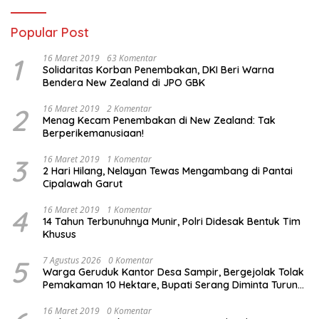
Popular Post
1
16 Maret 2019
63 Komentar
Solidaritas Korban Penembakan, DKI Beri Warna
Bendera New Zealand di JPO GBK
2
16 Maret 2019
2 Komentar
Menag Kecam Penembakan di New Zealand: Tak
Berperikemanusiaan!
3
16 Maret 2019
1 Komentar
2 Hari Hilang, Nelayan Tewas Mengambang di Pantai
Cipalawah Garut
4
16 Maret 2019
1 Komentar
14 Tahun Terbunuhnya Munir, Polri Didesak Bentuk Tim
Khusus
5
7 Agustus 2026
0 Komentar
Warga Geruduk Kantor Desa Sampir, Bergejolak Tolak
Pemakaman 10 Hektare, Bupati Serang Diminta Turun
Tangan
16 Maret 2019
0 Komentar