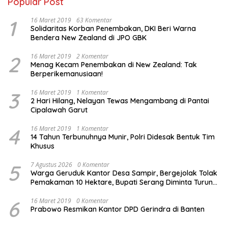
Popular Post
1
16 Maret 2019
63 Komentar
Solidaritas Korban Penembakan, DKI Beri Warna
Bendera New Zealand di JPO GBK
2
16 Maret 2019
2 Komentar
Menag Kecam Penembakan di New Zealand: Tak
Berperikemanusiaan!
3
16 Maret 2019
1 Komentar
2 Hari Hilang, Nelayan Tewas Mengambang di Pantai
Cipalawah Garut
4
16 Maret 2019
1 Komentar
14 Tahun Terbunuhnya Munir, Polri Didesak Bentuk Tim
Khusus
5
7 Agustus 2026
0 Komentar
Warga Geruduk Kantor Desa Sampir, Bergejolak Tolak
Pemakaman 10 Hektare, Bupati Serang Diminta Turun
Tangan
6
16 Maret 2019
0 Komentar
Prabowo Resmikan Kantor DPD Gerindra di Banten