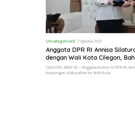
Uncategorized
7 Agustus 2025
Anggota DPR RI Annisa Silatur
dengan Wali Kota Cilegon, Baha
Investasi hingga Pertumbuhan
CILEGON, WILIP.ID – Anggota Komisi XI DPR RI, A
kunjungan silaturahmi ke Wali Kota…