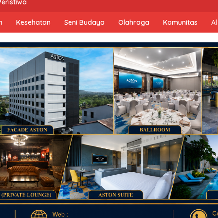
Peristiwa
n
Kesehatan
Seni Budaya
Olahraga
Komunitas
Al