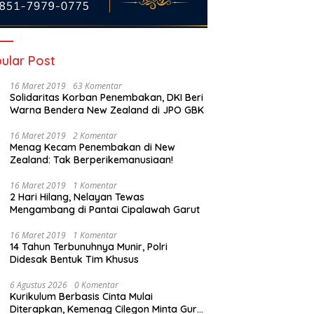
ular Post
16 Maret 2019
63 Komentar
Solidaritas Korban Penembakan, DKI Beri
Warna Bendera New Zealand di JPO GBK
16 Maret 2019
2 Komentar
Menag Kecam Penembakan di New
Zealand: Tak Berperikemanusiaan!
Besar UIN Jakarta Prof.
TAPD Cilegon Dikritik Habis-
P
16 Maret 2019
1 Komentar
i Ahmad Said Hadiri Zikir
habisan, Dokumen APBD Dinilai
D
2 Hari Hilang, Nelayan Tewas
Doa Kebangsaan di
Belum Sinkron hingga Sempat
D
Mengambang di Pantai Cipalawah Garut
, Teguhkan Spirit
Membingungkan DPRD
atuan Bangsa
16 Maret 2019
1 Komentar
14 Tahun Terbunuhnya Munir, Polri
Didesak Bentuk Tim Khusus
6 Agustus 2026
0 Komentar
Kurikulum Berbasis Cinta Mulai
Diterapkan, Kemenag Cilegon Minta Guru