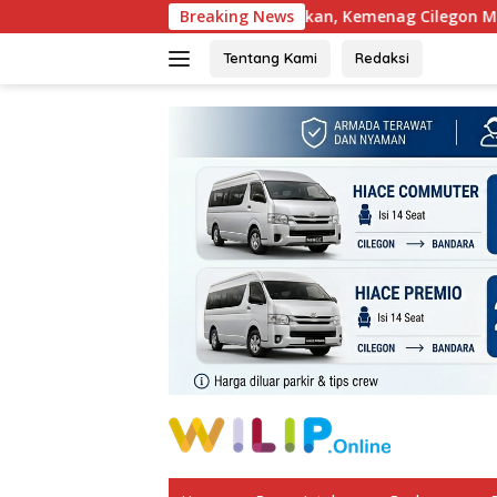
Langsung
ta Mulai Diterapkan, Kemenag Cilegon Minta Guru Mengajar Pak
Breaking News
ke
konten
Tentang Kami
Redaksi