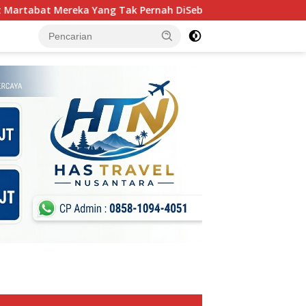
Tak Pernah DiSebut Dalam Laporan Resmi Resensi Buku Kang Na