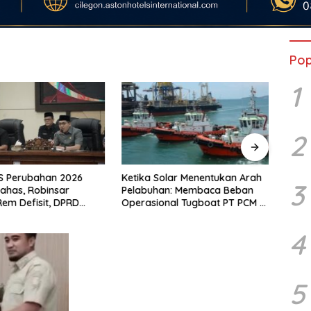
Pop
1
2
S Perubahan 2026
Ketika Solar Menentukan Arah
Guru 
3
bahas, Robinsar
Pelabuhan: Membaca Beban
Hasan
em Defisit, DPRD
Operasional Tugboat PT PCM di
dan 
Tak Sekadar Jadi
Tengah Kenaikan Harga BBM
Monas
 Anggaran
Industri
Pers
4
5