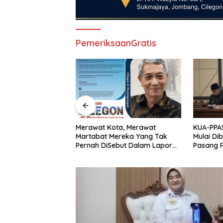
PemeriksaanGratis
rbasis Cinta Mulai
Merawat Kota, Merawat
KUA-PPA
 Kemenag Cilegon
Martabat Mereka Yang Tak
Mulai Di
Mengajar Pakai Hati
Pernah DiSebut Dalam Laporan
Pasang R
Resmi Resensi Buku Kang Nasir
Diminta 
“Cilegon Di Persimpangan”
Stempel