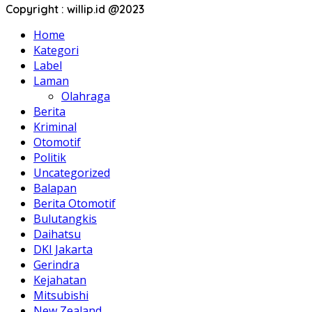
Copyright : willip.id @2023
Home
Kategori
Label
Laman
Olahraga
Berita
Kriminal
Otomotif
Politik
Uncategorized
Balapan
Berita Otomotif
Bulutangkis
Daihatsu
DKI Jakarta
Gerindra
Kejahatan
Mitsubishi
New Zealand