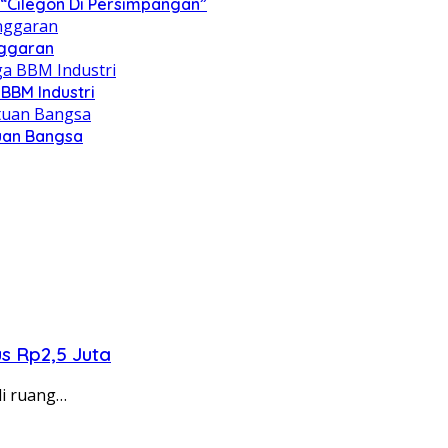
“Cilegon Di Persimpangan”
nggaran
BBM Industri
tuan Bangsa
s Rp2,5 Juta
di ruang…