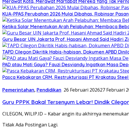
Merawat Kota, Merawat Martabat Mereka Yang Tak Perna
KUA-PPAS Perubahan 2026 Mulai Dibahas, Robinsar Pasan
Ketika Solar Menentukan Arah Pelabuhan: Membaca Beba
Guru Besar UIN Jakarta Prof. Hasani Ahmad Said Hadiri 
TAPD Cilegon Dikritik Habis-habisan, Dokumen APBD Din
PAD atau Mati Gaya? Fauzi Desviandy Ingatkan Masa Depa
Pasca Kebakaran CRM, Restrukturisasi PT Krakatau Steel
Pemerintahan
,
Pendidikan
26 Februari 2026
27 Februari 
Guru PPPK Bakal Tersenyum Lebar! Dindik Cilego
CILEGON, WILIP.ID – Kabar angin itu akhirnya menemukan
Tidak Ada Postingan Lagi.