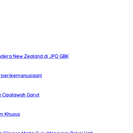
ndera New Zealand di JPO GBK
rperikemanusiaan!
i Cipalawah Garut
im Khusus