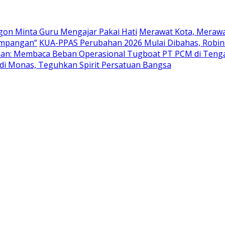
egon Minta Guru Mengajar Pakai Hati
Merawat Kota, Merawa
simpangan”
KUA-PPAS Perubahan 2026 Mulai Dibahas, Robins
han: Membaca Beban Operasional Tugboat PT PCM di Teng
 di Monas, Teguhkan Spirit Persatuan Bangsa