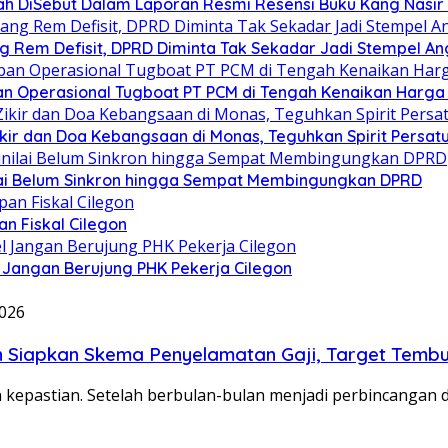
h DiSebut Dalam Laporan Resmi Resensi Buku Kang Nasir 
g Rem Defisit, DPRD Diminta Tak Sekadar Jadi Stempel A
n Operasional Tugboat PT PCM di Tengah Kenaikan Harga 
Zikir dan Doa Kebangsaan di Monas, Teguhkan Spirit Persa
ilai Belum Sinkron hingga Sempat Membingungkan DPRD
n Fiskal Cilegon
 Jangan Berujung PHK Pekerja Cilegon
2026
n Siapkan Skema Penyelamatan Gaji, Target Tembu
 kepastian. Setelah berbulan-bulan menjadi perbincangan 