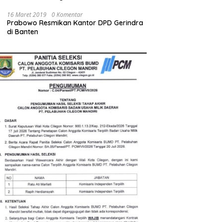
Diminta Tak Sekadar Jadi Stempel
Anggaran
16 Maret 2019
0 Komentar
Prabowo Resmikan Kantor DPD Gerindra
di Banten