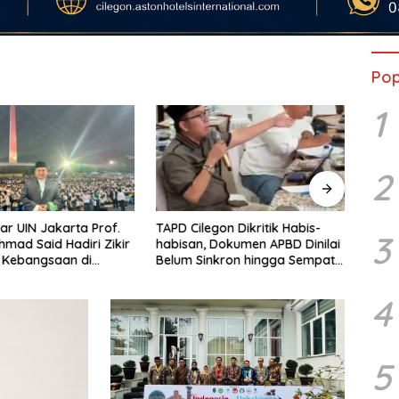
Pop
1
2
ar UIN Jakarta Prof.
TAPD Cilegon Dikritik Habis-
PAD a
3
hmad Said Hadiri Zikir
habisan, Dokumen APBD Dinilai
Desv
 Kebangsaan di
Belum Sinkron hingga Sempat
Depan
eguhkan Spirit
Membingungkan DPRD
an Bangsa
4
5