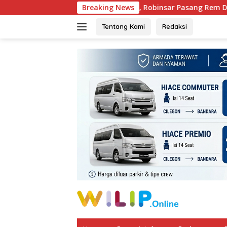
Langsung
6 Mulai Dibahas, Robinsar Pasang Rem Defisit, DPRD Diminta 
Breaking News
ke
konten
Tentang Kami
Redaksi