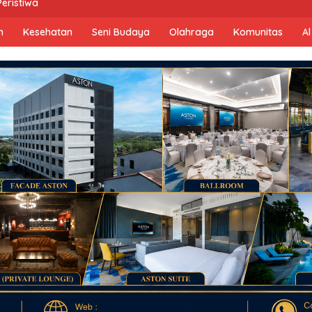
Peristiwa
n
Kesehatan
Seni Budaya
Olahraga
Komunitas
Al