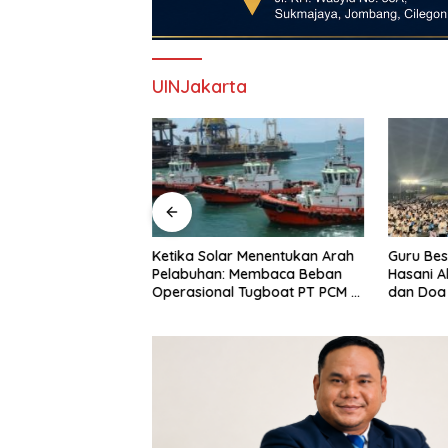
UINJakarta
erubahan 2026
Ketika Solar Menentukan Arah
Guru Bes
s, Robinsar
Pelabuhan: Membaca Beban
Hasani A
Defisit, DPRD
Operasional Tugboat PT PCM di
dan Doa
 Sekadar Jadi
Tengah Kenaikan Harga BBM
Monas, T
ggaran
Industri
Persatu