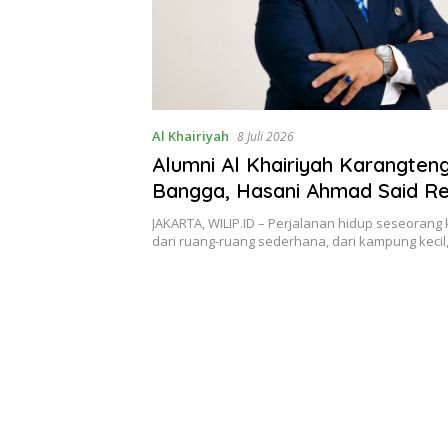
Al Khairiyah
8 Juli 2026
Alumni Al Khairiyah Karangteng
Bangga, Hasani Ahmad Said R
Menyandang Guru Besar
JAKARTA, WILIP.ID – Perjalanan hidup seseorang
dari ruang-ruang sederhana, dari kampung kecil