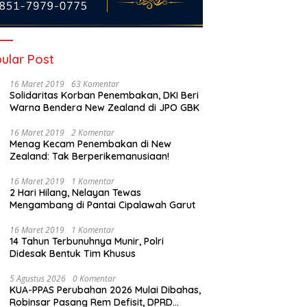
ular Post
16 Maret 2019
63 Komentar
Solidaritas Korban Penembakan, DKI Beri
Warna Bendera New Zealand di JPO GBK
16 Maret 2019
2 Komentar
Menag Kecam Penembakan di New
Zealand: Tak Berperikemanusiaan!
tau Mati Gaya? Fauzi
Pasca Kebakaran CRM,
I
16 Maret 2019
1 Komentar
iandy Ingatkan Masa
Restrukturisasi PT Krakatau
C
2 Hari Hilang, Nelayan Tewas
 Fiskal Cilegon
Steel Jangan Berujung PHK
B
Mengambang di Pantai Cipalawah Garut
Pekerja Cilegon
K
P
16 Maret 2019
1 Komentar
14 Tahun Terbunuhnya Munir, Polri
Didesak Bentuk Tim Khusus
5 Agustus 2026
0 Komentar
KUA-PPAS Perubahan 2026 Mulai Dibahas,
Robinsar Pasang Rem Defisit, DPRD