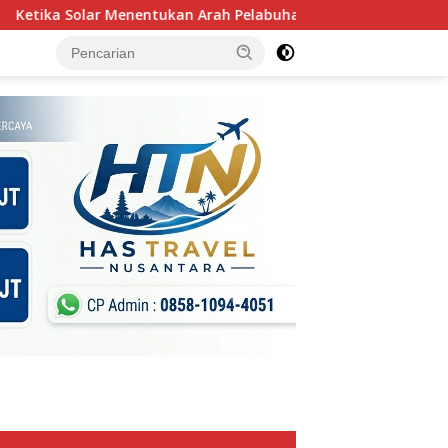
tukan Arah Pelabuhan: Membaca Beban Operasional Tugboat PT