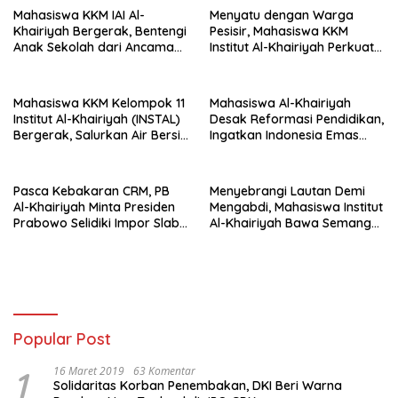
Mahasiswa KKM IAI Al-
Menyatu dengan Warga
Khairiyah Bergerak, Bentengi
Pesisir, Mahasiswa KKM
Anak Sekolah dari Ancaman
Institut Al-Khairiyah Perkuat
Bullying
Pengabdian Lewat Pengajian
Rutin
Mahasiswa KKM Kelompok 11
Mahasiswa Al-Khairiyah
Institut Al-Khairiyah (INSTAL)
Desak Reformasi Pendidikan,
Bergerak, Salurkan Air Bersih
Ingatkan Indonesia Emas
untuk Warga Terdampak
2045 Tak Cukup dengan
Kekeringan di Suralaya
Slogan
Pasca Kebakaran CRM, PB
Menyebrangi Lautan Demi
Al-Khairiyah Minta Presiden
Mengabdi, Mahasiswa Institut
Prabowo Selidiki Impor Slab
Al-Khairiyah Bawa Semangat
KRAS
Perubahan ke Lampung
Popular Post
1
16 Maret 2019
63 Komentar
Solidaritas Korban Penembakan, DKI Beri Warna