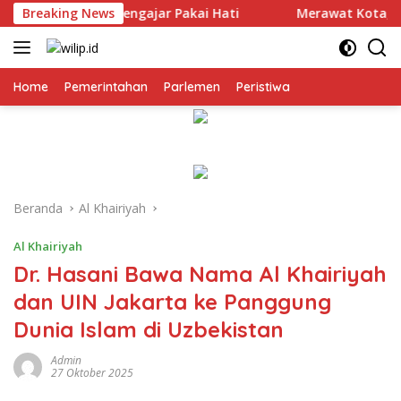
Langsung
uru Mengajar Pakai Hati
Breaking News
Merawat Kota, Merawat Marta
ke
konten
Home
Pemerintahan
Parlemen
Peristiwa
Beranda
Al Khairiyah
Al Khairiyah
Dr. Hasani Bawa Nama Al Khairiyah
dan UIN Jakarta ke Panggung
Dunia Islam di Uzbekistan
Admin
27 Oktober 2025