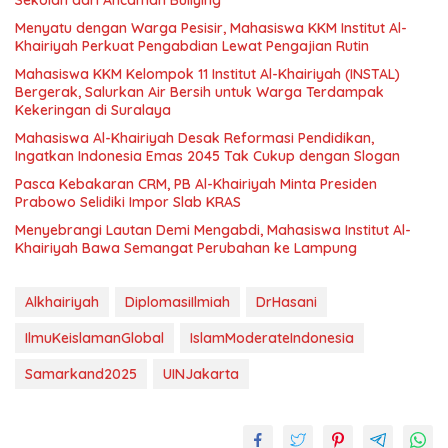
Sekolah dari Ancaman Bullying
Menyatu dengan Warga Pesisir, Mahasiswa KKM Institut Al-
Khairiyah Perkuat Pengabdian Lewat Pengajian Rutin
Mahasiswa KKM Kelompok 11 Institut Al-Khairiyah (INSTAL)
Bergerak, Salurkan Air Bersih untuk Warga Terdampak
Kekeringan di Suralaya
Mahasiswa Al-Khairiyah Desak Reformasi Pendidikan,
Ingatkan Indonesia Emas 2045 Tak Cukup dengan Slogan
Pasca Kebakaran CRM, PB Al-Khairiyah Minta Presiden
Prabowo Selidiki Impor Slab KRAS
Menyebrangi Lautan Demi Mengabdi, Mahasiswa Institut Al-
Khairiyah Bawa Semangat Perubahan ke Lampung
Alkhairiyah
DiplomasiIlmiah
DrHasani
IlmuKeislamanGlobal
IslamModerateIndonesia
Samarkand2025
UINJakarta