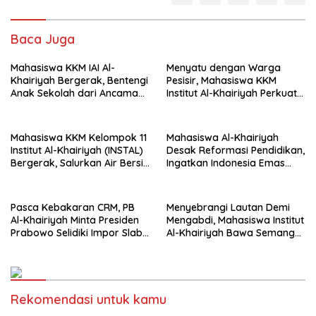
Baca Juga
Mahasiswa KKM IAI Al-
Menyatu dengan Warga
Khairiyah Bergerak, Bentengi
Pesisir, Mahasiswa KKM
Anak Sekolah dari Ancaman
Institut Al-Khairiyah Perkuat
Bullying
Pengabdian Lewat Pengajian
Rutin
Mahasiswa KKM Kelompok 11
Mahasiswa Al-Khairiyah
Institut Al-Khairiyah (INSTAL)
Desak Reformasi Pendidikan,
Bergerak, Salurkan Air Bersih
Ingatkan Indonesia Emas
untuk Warga Terdampak
2045 Tak Cukup dengan
Kekeringan di Suralaya
Slogan
Pasca Kebakaran CRM, PB
Menyebrangi Lautan Demi
Al-Khairiyah Minta Presiden
Mengabdi, Mahasiswa Institut
Prabowo Selidiki Impor Slab
Al-Khairiyah Bawa Semangat
KRAS
Perubahan ke Lampung
Rekomendasi untuk kamu