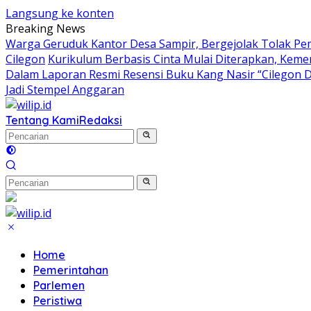
Langsung ke konten
Breaking News
Warga Geruduk Kantor Desa Sampir, Bergejolak Tolak P
Cilegon
Kurikulum Berbasis Cinta Mulai Diterapkan, Keme
Dalam Laporan Resmi Resensi Buku Kang Nasir “Cilegon 
Jadi Stempel Anggaran
Tentang Kami
Redaksi
Home
Pemerintahan
Parlemen
Peristiwa