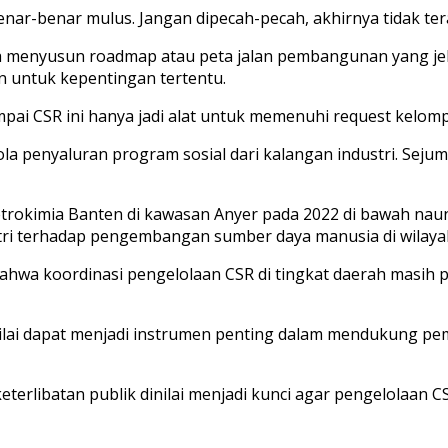
enar-benar mulus. Jangan dipecah-pecah, akhirnya tidak ter
a menyusun roadmap atau peta jalan pembangunan yang jela
n untuk kepentingan tertentu.
ai CSR ini hanya jadi alat untuk memenuhi request kelomp
 pola penyaluran program sosial dari kalangan industri. Se
 Petrokimia Banten di kawasan Anyer pada 2022 di bawah na
ustri terhadap pengembangan sumber daya manusia di wilaya
l bahwa koordinasi pengelolaan CSR di tingkat daerah masi
nilai dapat menjadi instrumen penting dalam mendukung pem
a keterlibatan publik dinilai menjadi kunci agar pengelola