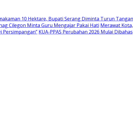
emakaman 10 Hektare, Bupati Serang Diminta Turun Tanga
nag Cilegon Minta Guru Mengajar Pakai Hati
Merawat Kota,
Di Persimpangan”
KUA-PPAS Perubahan 2026 Mulai Dibahas,