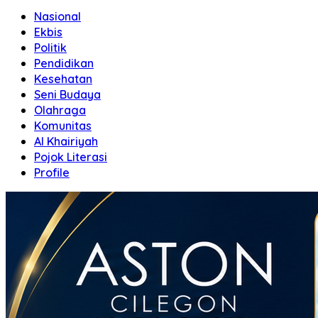
Nasional
Ekbis
Politik
Pendidikan
Kesehatan
Seni Budaya
Olahraga
Komunitas
Al Khairiyah
Pojok Literasi
Profile