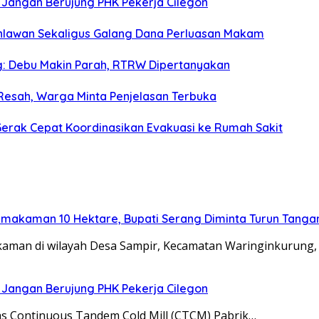
 Jangan Berujung PHK Pekerja Cilegon
hlawan Sekaligus Galang Dana Perluasan Makam
 Debu Makin Parah, RTRW Dipertanyakan
Resah, Warga Minta Penjelasan Terbuka
erak Cepat Koordinasikan Evakuasi ke Rumah Sakit
emakaman 10 Hektare, Bupati Serang Diminta Turun Tanga
man di wilayah Desa Sampir, Kecamatan Waringinkurung,
 Jangan Berujung PHK Pekerja Cilegon
itas Continuous Tandem Cold Mill (CTCM) Pabrik…