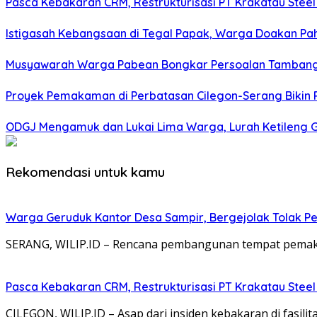
Pasca Kebakaran CRM, Restrukturisasi PT Krakatau Steel
Istigasah Kebangsaan di Tegal Papak, Warga Doakan Pa
Musyawarah Warga Pabean Bongkar Persoalan Tambang:
Proyek Pemakaman di Perbatasan Cilegon-Serang Bikin 
ODGJ Mengamuk dan Lukai Lima Warga, Lurah Ketileng G
Rekomendasi untuk kamu
Warga Geruduk Kantor Desa Sampir, Bergejolak Tolak P
SERANG, WILIP.ID – Rencana pembangunan tempat pemaka
Pasca Kebakaran CRM, Restrukturisasi PT Krakatau Steel
CILEGON, WILIP.ID – Asap dari insiden kebakaran di fasil