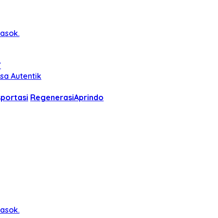
Pasok.
”
sa Autentik
portasi
RegenerasiAprindo
Pasok.