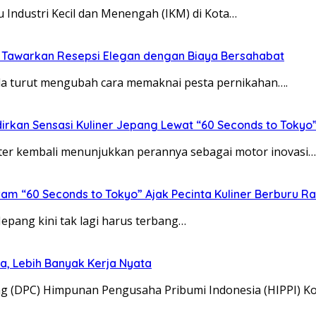
Industri Kecil dan Menengah (IKM) di Kota…
i Tawarkan Resepsi Elegan dengan Biaya Bersahabat
da turut mengubah cara memaknai pesta pernikahan….
adirkan Sensasi Kuliner Jepang Lewat “60 Seconds to Tokyo
ter kembali menunjukkan perannya sebagai motor inovasi…
ram “60 Seconds to Tokyo” Ajak Pecinta Kuliner Berburu Ra
Jepang kini tak lagi harus terbang…
ma, Lebih Banyak Kerja Nyata
(DPC) Himpunan Pengusaha Pribumi Indonesia (HIPPI) Ko