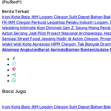
(Pis/Red*)
Berita Terkait
Ironi Kota Baja: IKM Logam Cilegon Sulit Dapat Bahan Bak
FK-IKM Cilegon Perkuat Legalitas Pelaku Industri Logam,
Wedding Intimate Kian Diminati Gen Z, Saung Mang Pend
Aston Serang Jadi Pilot Project Nasional Archipelago, H
Sensasi Street Food Jepang Hadir di Aston Cilegon, Prog
Wakil Wali Kota Apresiasi HIPPI Cilegon: Tak Banyak Dra
Aklamasi
AngkutanBerat
AprindoBanten
BantenUpdate
Baca Juga
Ironi Kota Baja: IKM Logam Cilegon Sulit Dapat Bahan Bak