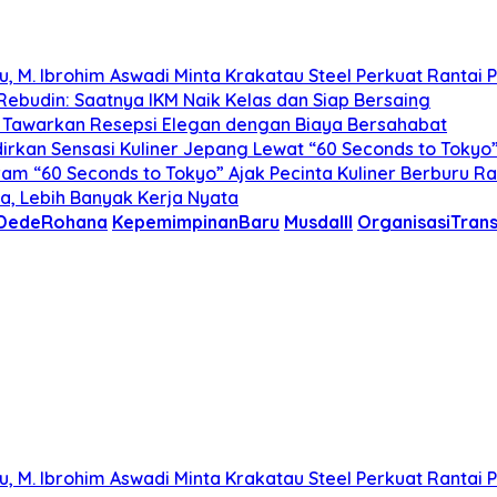
u, M. Ibrohim Aswadi Minta Krakatau Steel Perkuat Rantai 
 Rebudin: Saatnya IKM Naik Kelas dan Siap Bersaing
i Tawarkan Resepsi Elegan dengan Biaya Bersahabat
adirkan Sensasi Kuliner Jepang Lewat “60 Seconds to Tokyo
ram “60 Seconds to Tokyo” Ajak Pecinta Kuliner Berburu Ra
ma, Lebih Banyak Kerja Nyata
DedeRohana
KepemimpinanBaru
MusdaIII
OrganisasiTrans
u, M. Ibrohim Aswadi Minta Krakatau Steel Perkuat Rantai 