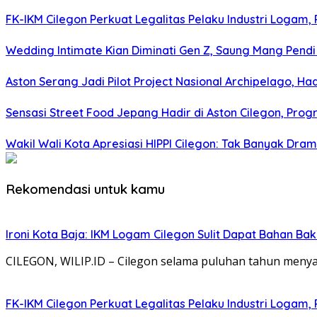
FK-IKM Cilegon Perkuat Legalitas Pelaku Industri Logam,
Wedding Intimate Kian Diminati Gen Z, Saung Mang Pend
Aston Serang Jadi Pilot Project Nasional Archipelago, H
Sensasi Street Food Jepang Hadir di Aston Cilegon, Prog
Wakil Wali Kota Apresiasi HIPPI Cilegon: Tak Banyak Dra
Rekomendasi untuk kamu
Ironi Kota Baja: IKM Logam Cilegon Sulit Dapat Bahan Bak
CILEGON, WILIP.ID – Cilegon selama puluhan tahun menya
FK-IKM Cilegon Perkuat Legalitas Pelaku Industri Logam,