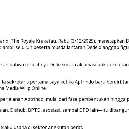
lar di The Royale Krakatau, Rabu (3/12/2025), menetapkan
 diambil seluruh peserta musda lantaran Dede dianggap fig
skan bahwa terpilihnya Dede secara aklamasi bukan kejutan
Ia sekretaris pertama saya ketika Aptrindo baru berdiri. J
ma Media Wilip Online.
 perjalanan Aptrindo, mulai dari fase pembentukan hingga 
n, Dishub, BPTD, asosiasi, sampai DPD lain—itu dibangun 
 pelaku usaha di sektor angkutan berat.