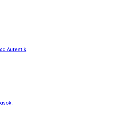
”
sa Autentik
Pasok.
…