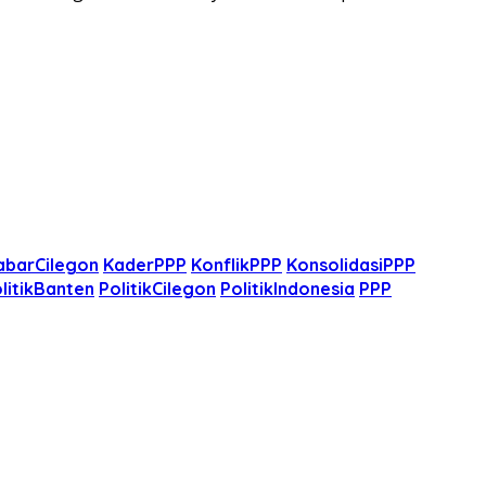
abarCilegon
KaderPPP
KonflikPPP
KonsolidasiPPP
litikBanten
PolitikCilegon
PolitikIndonesia
PPP