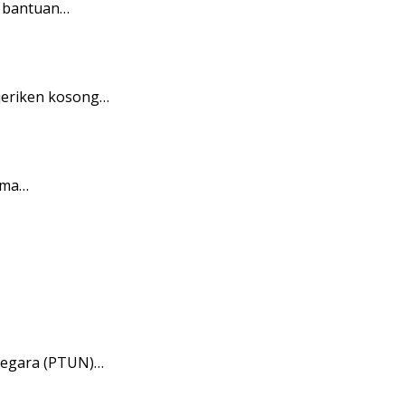
n bantuan…
jeriken kosong…
ima…
Negara (PTUN)…