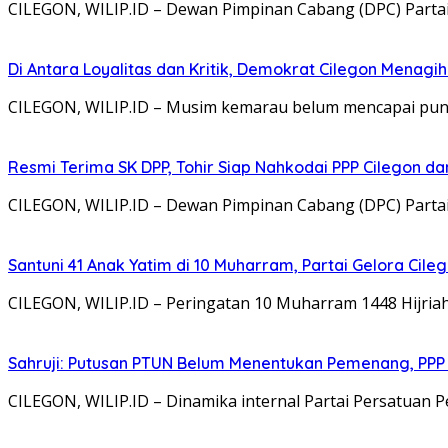
CILEGON, WILIP.ID – Dewan Pimpinan Cabang (DPC) Part
Di Antara Loyalitas dan Kritik, Demokrat Cilegon Menagih 
CILEGON, WILIP.ID – Musim kemarau belum mencapai punc
Resmi Terima SK DPP, Tohir Siap Nahkodai PPP Cilegon d
CILEGON, WILIP.ID – Dewan Pimpinan Cabang (DPC) Parta
Santuni 41 Anak Yatim di 10 Muharram, Partai Gelora Cil
CILEGON, WILIP.ID – Peringatan 10 Muharram 1448 Hijria
Sahruji: Putusan PTUN Belum Menentukan Pemenang, PPP
CILEGON, WILIP.ID – Dinamika internal Partai Persatua