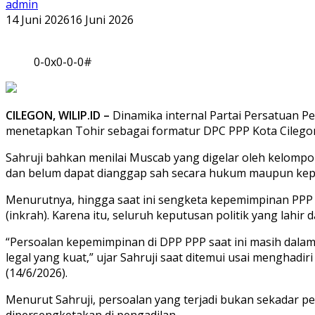
admin
14 Juni 2026
16 Juni 2026
0-0x0-0-0#
CILEGON, WILIP.ID –
Dinamika internal Partai Persatuan 
menetapkan Tohir sebagai formatur DPC PPP Kota Cilegon
Sahruji bahkan menilai Muscab yang digelar oleh kelomp
dan belum dapat dianggap sah secara hukum maupun kepa
Menurutnya, hingga saat ini sengketa kepemimpinan PPP
(inkrah). Karena itu, seluruh keputusan politik yang lahi
“Persoalan kepemimpinan di DPP PPP saat ini masih dala
legal yang kuat,” ujar Sahruji saat ditemui usai menghad
(14/6/2026).
Menurut Sahruji, persoalan yang terjadi bukan sekadar p
dipersengketakan di pengadilan.