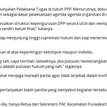
enunjukan Pelaksana Tugas di tubuh PPP. Menurutnya, doku
an sebagai dasar pelaksanaan agenda-agenda organisasi di 
lesaikan struktur kepengurusan DPP secara utuh dan memper
endiri belum final,” katanya.
etap menjunjung tinggi supremasi hukum dan siap menerim
an di atas kepentingan kelompok maupun individu.
 sah, saya hormati. Sebaliknya, jika putusan memenangkan
tu adalah putusan hukum yang sah,” tegasnya.
untuk menjaga marwah partai agar tidak terjebak dalam ko
pertanyakan klaim panitia yang menyebut kegiatan tersebu
a dia, hanya Ketua dan Sekretaris PAC Kecamatan Purwakarta