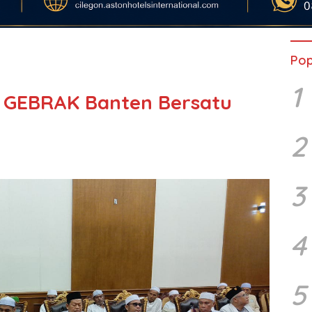
Pop
1
 GEBRAK Banten Bersatu
2
3
4
5