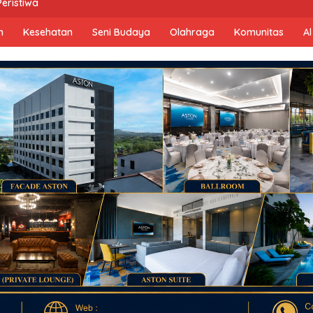
Peristiwa
n
Kesehatan
Seni Budaya
Olahraga
Komunitas
Al