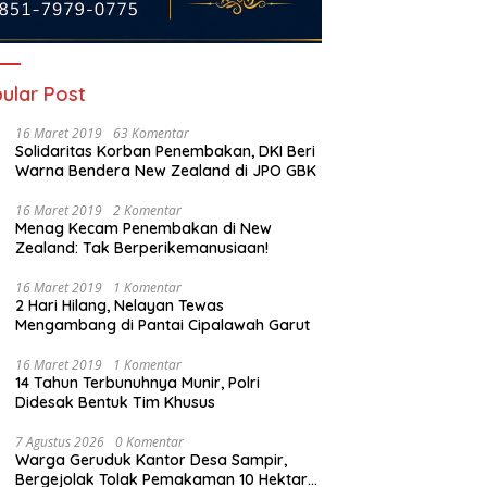
ular Post
16 Maret 2019
63 Komentar
Solidaritas Korban Penembakan, DKI Beri
Warna Bendera New Zealand di JPO GBK
16 Maret 2019
2 Komentar
Menag Kecam Penembakan di New
Zealand: Tak Berperikemanusiaan!
16 Maret 2019
1 Komentar
2 Hari Hilang, Nelayan Tewas
Mengambang di Pantai Cipalawah Garut
16 Maret 2019
1 Komentar
14 Tahun Terbunuhnya Munir, Polri
Didesak Bentuk Tim Khusus
7 Agustus 2026
0 Komentar
Warga Geruduk Kantor Desa Sampir,
Bergejolak Tolak Pemakaman 10 Hektare,