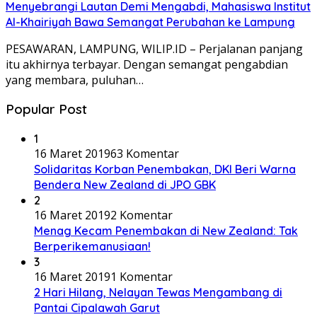
Menyebrangi Lautan Demi Mengabdi, Mahasiswa Institut
Al-Khairiyah Bawa Semangat Perubahan ke Lampung
PESAWARAN, LAMPUNG, WILIP.ID – Perjalanan panjang
itu akhirnya terbayar. Dengan semangat pengabdian
yang membara, puluhan…
Popular Post
1
16 Maret 2019
63 Komentar
Solidaritas Korban Penembakan, DKI Beri Warna
Bendera New Zealand di JPO GBK
2
16 Maret 2019
2 Komentar
Menag Kecam Penembakan di New Zealand: Tak
Berperikemanusiaan!
3
16 Maret 2019
1 Komentar
2 Hari Hilang, Nelayan Tewas Mengambang di
Pantai Cipalawah Garut