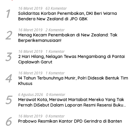
1
16 Maret 2019
63 Komentar
Solidaritas Korban Penembakan, DKI Beri Warna
Bendera New Zealand di JPO GBK
2
16 Maret 2019
2 Komentar
Menag Kecam Penembakan di New Zealand: Tak
Berperikemanusiaan!
3
16 Maret 2019
1 Komentar
2 Hari Hilang, Nelayan Tewas Mengambang di Pantai
Cipalawah Garut
4
16 Maret 2019
1 Komentar
14 Tahun Terbunuhnya Munir, Polri Didesak Bentuk Tim
Khusus
5
6 Agustus 2026
0 Komentar
Merawat Kota, Merawat Martabat Mereka Yang Tak
Pernah DiSebut Dalam Laporan Resmi Resensi Buku
Kang Nasir “Cilegon Di Persimpangan”
6
16 Maret 2019
0 Komentar
Prabowo Resmikan Kantor DPD Gerindra di Banten