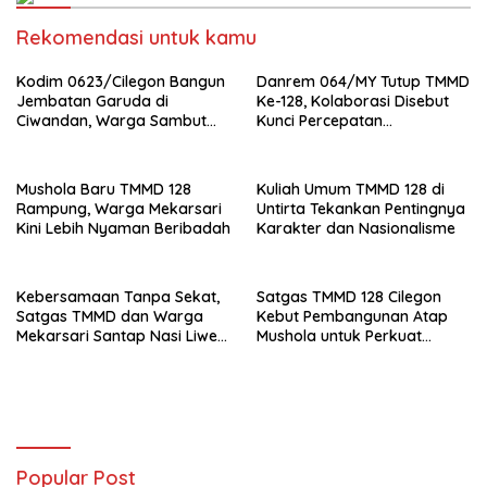
Rekomendasi untuk kamu
Kodim 0623/Cilegon Bangun
Danrem 064/MY Tutup TMMD
Jembatan Garuda di
Ke-128, Kolaborasi Disebut
Ciwandan, Warga Sambut
Kunci Percepatan
Baik Penggantian Akses
Pembangunan
yang Rusak
Mushola Baru TMMD 128
Kuliah Umum TMMD 128 di
Rampung, Warga Mekarsari
Untirta Tekankan Pentingnya
Kini Lebih Nyaman Beribadah
Karakter dan Nasionalisme
Kebersamaan Tanpa Sekat,
Satgas TMMD 128 Cilegon
Satgas TMMD dan Warga
Kebut Pembangunan Atap
Mekarsari Santap Nasi Liwet
Mushola untuk Perkuat
Bersama
Aktivitas Sosial Warga
Popular Post