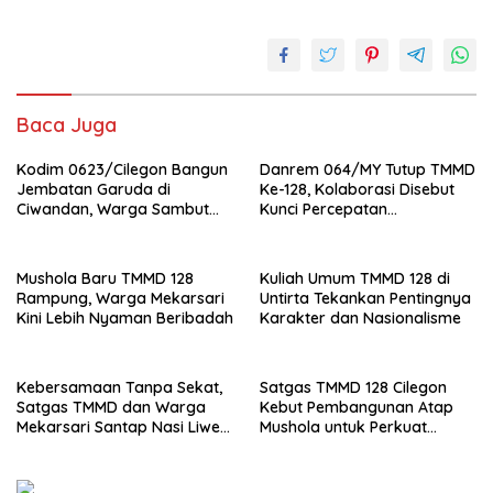
Baca Juga
Kodim 0623/Cilegon Bangun
Danrem 064/MY Tutup TMMD
Jembatan Garuda di
Ke-128, Kolaborasi Disebut
Ciwandan, Warga Sambut
Kunci Percepatan
Baik Penggantian Akses
Pembangunan
yang Rusak
Mushola Baru TMMD 128
Kuliah Umum TMMD 128 di
Rampung, Warga Mekarsari
Untirta Tekankan Pentingnya
Kini Lebih Nyaman Beribadah
Karakter dan Nasionalisme
Kebersamaan Tanpa Sekat,
Satgas TMMD 128 Cilegon
Satgas TMMD dan Warga
Kebut Pembangunan Atap
Mekarsari Santap Nasi Liwet
Mushola untuk Perkuat
Bersama
Aktivitas Sosial Warga