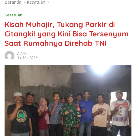
Beranda
Kesatuan
Kesatuan
Kisah Muhajir, Tukang Parkir di
Citangkil yang Kini Bisa Tersenyum
Saat Rumahnya Direhab TNI
Admin
11 Mei 2026