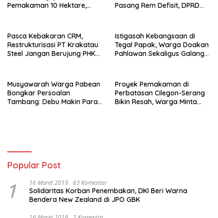
Pemakaman 10 Hektare,
Pasang Rem Defisit, DPRD
Bupati Serang Diminta Turun
Diminta Tak Sekadar Jadi
Tangan
Stempel Anggaran
Pasca Kebakaran CRM,
Istigasah Kebangsaan di
Restrukturisasi PT Krakatau
Tegal Papak, Warga Doakan
Steel Jangan Berujung PHK
Pahlawan Sekaligus Galang
Pekerja Cilegon
Dana Perluasan Makam
Musyawarah Warga Pabean
Proyek Pemakaman di
Bongkar Persoalan
Perbatasan Cilegon-Serang
Tambang: Debu Makin Parah,
Bikin Resah, Warga Minta
RTRW Dipertanyakan
Penjelasan Terbuka
Popular Post
1
16 Maret 2019
63 Komentar
Solidaritas Korban Penembakan, DKI Beri Warna
Bendera New Zealand di JPO GBK
16 Maret 2019
2 Komentar