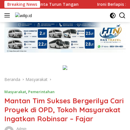
Langsung
ti Serang Diminta Turun Tangan
Breaking News
Ironi Berlapis : Gerin
ke
konten
Beranda
Masyarakat
Masyarakat
,
Pemerintahan
Mantan Tim Sukses Bergerilya Cari
Proyek di OPD, Tokoh Masyarakat
Ingatkan Robinsar – Fajar
Admin