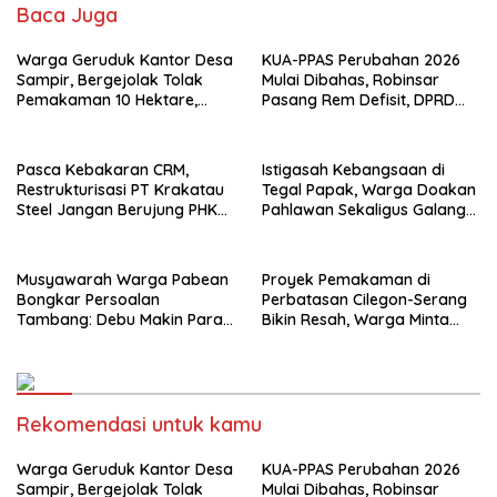
Baca Juga
Warga Geruduk Kantor Desa
KUA-PPAS Perubahan 2026
Sampir, Bergejolak Tolak
Mulai Dibahas, Robinsar
Pemakaman 10 Hektare,
Pasang Rem Defisit, DPRD
Bupati Serang Diminta Turun
Diminta Tak Sekadar Jadi
Tangan
Stempel Anggaran
Pasca Kebakaran CRM,
Istigasah Kebangsaan di
Restrukturisasi PT Krakatau
Tegal Papak, Warga Doakan
Steel Jangan Berujung PHK
Pahlawan Sekaligus Galang
Pekerja Cilegon
Dana Perluasan Makam
Musyawarah Warga Pabean
Proyek Pemakaman di
Bongkar Persoalan
Perbatasan Cilegon-Serang
Tambang: Debu Makin Parah,
Bikin Resah, Warga Minta
RTRW Dipertanyakan
Penjelasan Terbuka
Rekomendasi untuk kamu
Warga Geruduk Kantor Desa
KUA-PPAS Perubahan 2026
Sampir, Bergejolak Tolak
Mulai Dibahas, Robinsar