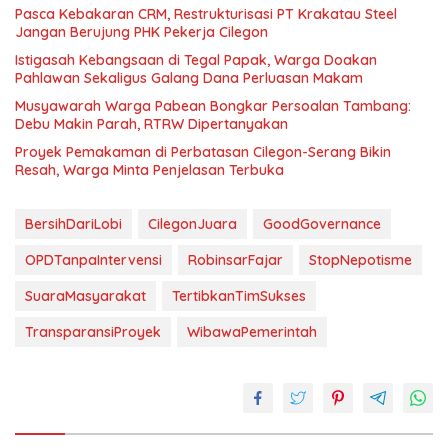
Pasca Kebakaran CRM, Restrukturisasi PT Krakatau Steel
Jangan Berujung PHK Pekerja Cilegon
Istigasah Kebangsaan di Tegal Papak, Warga Doakan
Pahlawan Sekaligus Galang Dana Perluasan Makam
Musyawarah Warga Pabean Bongkar Persoalan Tambang:
Debu Makin Parah, RTRW Dipertanyakan
Proyek Pemakaman di Perbatasan Cilegon-Serang Bikin
Resah, Warga Minta Penjelasan Terbuka
BersihDariLobi
CilegonJuara
GoodGovernance
OPDTanpaIntervensi
RobinsarFajar
StopNepotisme
SuaraMasyarakat
TertibkanTimSukses
TransparansiProyek
WibawaPemerintah