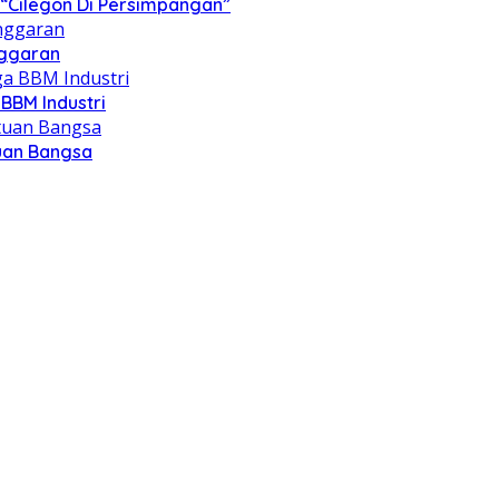
“Cilegon Di Persimpangan”
nggaran
BBM Industri
tuan Bangsa