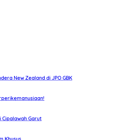
ndera New Zealand di JPO GBK
rperikemanusiaan!
i Cipalawah Garut
im Khusus