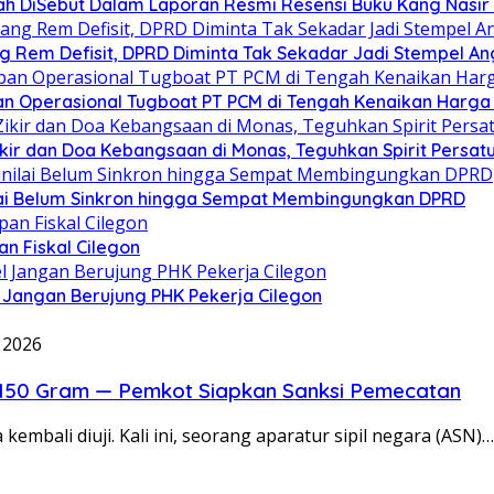
h DiSebut Dalam Laporan Resmi Resensi Buku Kang Nasir 
g Rem Defisit, DPRD Diminta Tak Sekadar Jadi Stempel A
n Operasional Tugboat PT PCM di Tengah Kenaikan Harga 
Zikir dan Doa Kebangsaan di Monas, Teguhkan Spirit Persa
ilai Belum Sinkron hingga Sempat Membingungkan DPRD
n Fiskal Cilegon
 Jangan Berujung PHK Pekerja Cilegon
l 2026
r 150 Gram — Pemkot Siapkan Sanksi Pemecatan
bali diuji. Kali ini, seorang aparatur sipil negara (ASN)…