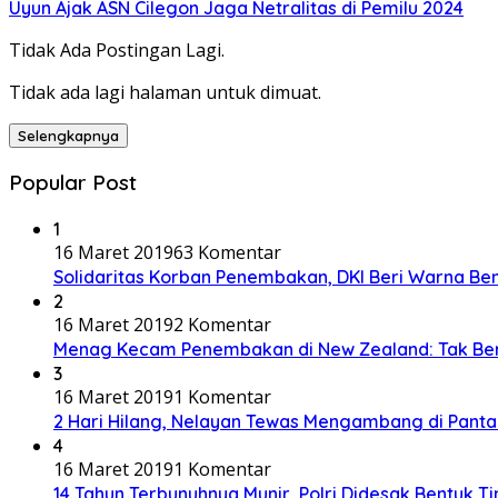
Uyun Ajak ASN Cilegon Jaga Netralitas di Pemilu 2024
Tidak Ada Postingan Lagi.
Tidak ada lagi halaman untuk dimuat.
Selengkapnya
Popular Post
1
16 Maret 2019
63 Komentar
Solidaritas Korban Penembakan, DKI Beri Warna Be
2
16 Maret 2019
2 Komentar
Menag Kecam Penembakan di New Zealand: Tak Be
3
16 Maret 2019
1 Komentar
2 Hari Hilang, Nelayan Tewas Mengambang di Panta
4
16 Maret 2019
1 Komentar
14 Tahun Terbunuhnya Munir, Polri Didesak Bentuk T