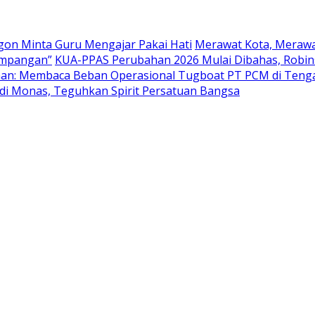
egon Minta Guru Mengajar Pakai Hati
Merawat Kota, Merawa
simpangan”
KUA-PPAS Perubahan 2026 Mulai Dibahas, Robins
han: Membaca Beban Operasional Tugboat PT PCM di Teng
 di Monas, Teguhkan Spirit Persatuan Bangsa