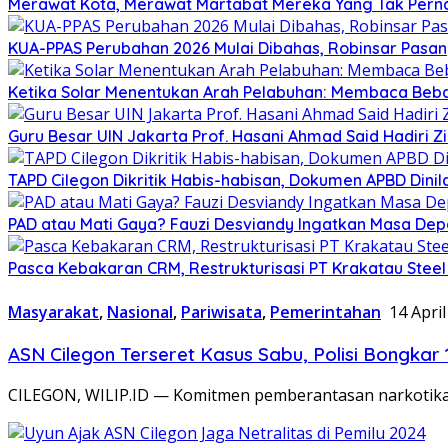
Merawat Kota, Merawat Martabat Mereka Yang Tak Perna
KUA-PPAS Perubahan 2026 Mulai Dibahas, Robinsar Pasan
Ketika Solar Menentukan Arah Pelabuhan: Membaca Beba
Guru Besar UIN Jakarta Prof. Hasani Ahmad Said Hadiri 
TAPD Cilegon Dikritik Habis-habisan, Dokumen APBD Din
PAD atau Mati Gaya? Fauzi Desviandy Ingatkan Masa Depa
Pasca Kebakaran CRM, Restrukturisasi PT Krakatau Steel
Masyarakat
,
Nasional
,
Pariwisata
,
Pemerintahan
14 Apri
ASN Cilegon Terseret Kasus Sabu, Polisi Bongka
CILEGON, WILIP.ID — Komitmen pemberantasan narkotika kem