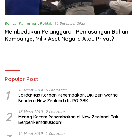
Berita
,
Parlemen
,
Politik
16 Desember 2023
Membedakan Pelanggaran Pemasangan Bahan
Kampanye, Milik Aset Negara Atau Privat?
Popular Post
1
16 Maret 2019
63 Komentar
Solidaritas Korban Penembakan, DKI Beri Warna
Bendera New Zealand di JPO GBK
2
16 Maret 2019
2 Komentar
Menag Kecam Penembakan di New Zealand: Tak
Berperikemanusiaan!
16 Maret 2019
1 Komentar