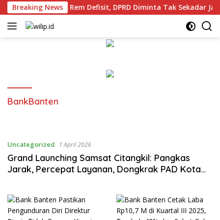
Langsung
 Robinsar Pasang Rem Defisit, DPRD Diminta Tak Sekadar Jadi
Breaking News
ke
konten
BankBanten
Uncategorized
1 April 2026
Grand Launching Samsat Citangkil: Pangkas
Jarak, Percepat Layanan, Dongkrak PAD Kota
Cilegon