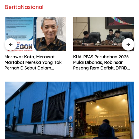
BeritaNasional
Merawat Kota, Merawat
KUA-PPAS Perubahan 2026
Martabat Mereka Yang Tak
Mulai Dibahas, Robinsar
Pernah DiSebut Dalam
Pasang Rem Defisit, DPRD
Laporan Resmi Resensi Buku
Diminta Tak Sekadar Jadi
Kang Nasir “Cilegon Di
Stempel Anggaran
Persimpangan”