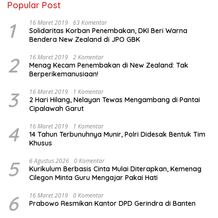
Popular Post
1
16 Maret 2019
63 Komentar
Solidaritas Korban Penembakan, DKI Beri Warna
Bendera New Zealand di JPO GBK
2
16 Maret 2019
2 Komentar
Menag Kecam Penembakan di New Zealand: Tak
Berperikemanusiaan!
3
16 Maret 2019
1 Komentar
2 Hari Hilang, Nelayan Tewas Mengambang di Pantai
Cipalawah Garut
4
16 Maret 2019
1 Komentar
14 Tahun Terbunuhnya Munir, Polri Didesak Bentuk Tim
Khusus
5
6 Agustus 2026
0 Komentar
Kurikulum Berbasis Cinta Mulai Diterapkan, Kemenag
Cilegon Minta Guru Mengajar Pakai Hati
6
16 Maret 2019
0 Komentar
Prabowo Resmikan Kantor DPD Gerindra di Banten