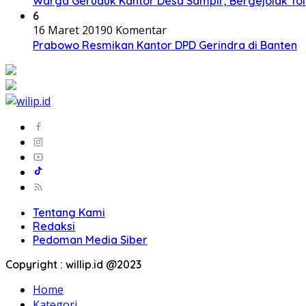
Warga Geruduk Kantor Desa Sampir, Bergejolak To
6
16 Maret 2019
0 Komentar
Prabowo Resmikan Kantor DPD Gerindra di Banten
Tentang Kami
Redaksi
Pedoman Media Siber
Copyright : willip.id @2023
Home
Kategori