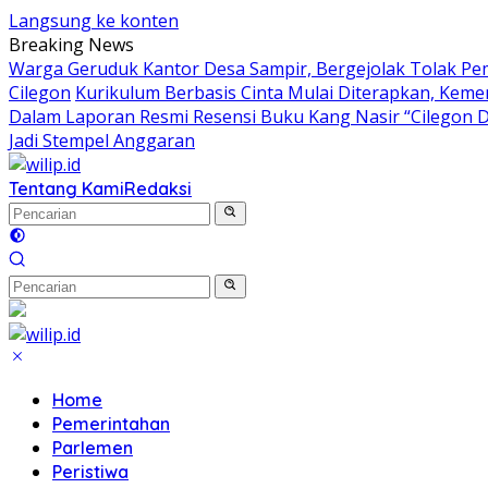
Langsung ke konten
Breaking News
Warga Geruduk Kantor Desa Sampir, Bergejolak Tolak P
Cilegon
Kurikulum Berbasis Cinta Mulai Diterapkan, Keme
Dalam Laporan Resmi Resensi Buku Kang Nasir “Cilegon 
Jadi Stempel Anggaran
Tentang Kami
Redaksi
Home
Pemerintahan
Parlemen
Peristiwa