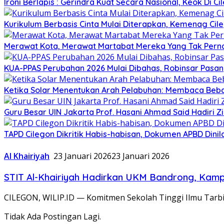
Ironi Berlapis : Gerindra Kuat Secara Nasional, Keok Di Ci
Kurikulum Berbasis Cinta Mulai Diterapkan, Kemenag Cil
Merawat Kota, Merawat Martabat Mereka Yang Tak Perna
KUA-PPAS Perubahan 2026 Mulai Dibahas, Robinsar Pasan
Ketika Solar Menentukan Arah Pelabuhan: Membaca Beba
Guru Besar UIN Jakarta Prof. Hasani Ahmad Said Hadiri 
TAPD Cilegon Dikritik Habis-habisan, Dokumen APBD Din
Al Khairiyah
23 Januari 2026
23 Januari 2026
STIT Al-Khairiyah Hadirkan UKM Bandrong, Kam
CILEGON, WILIP.ID — Komitmen Sekolah Tinggi Ilmu Tarbi
Tidak Ada Postingan Lagi.