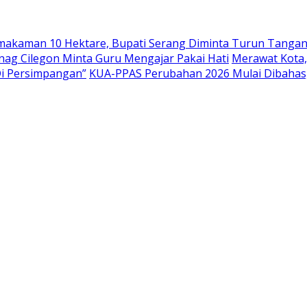
emakaman 10 Hektare, Bupati Serang Diminta Turun Tanga
nag Cilegon Minta Guru Mengajar Pakai Hati
Merawat Kota,
Di Persimpangan”
KUA-PPAS Perubahan 2026 Mulai Dibahas,