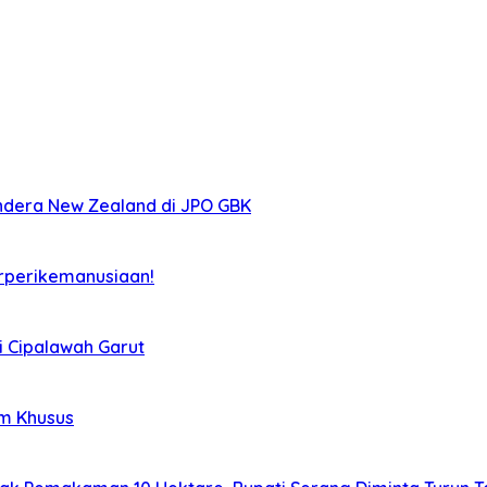
ndera New Zealand di JPO GBK
rperikemanusiaan!
i Cipalawah Garut
im Khusus