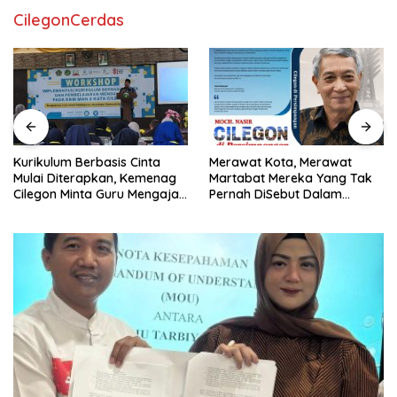
CilegonCerdas
Kurikulum Berbasis Cinta
Merawat Kota, Merawat
Mulai Diterapkan, Kemenag
Martabat Mereka Yang Tak
Cilegon Minta Guru Mengajar
Pernah DiSebut Dalam
Pakai Hati
Laporan Resmi Resensi Buku
Kang Nasir “Cilegon Di
Persimpangan”