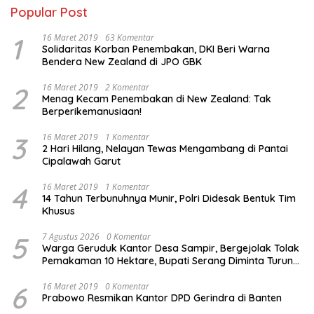
Popular Post
1
16 Maret 2019
63 Komentar
Solidaritas Korban Penembakan, DKI Beri Warna
Bendera New Zealand di JPO GBK
2
16 Maret 2019
2 Komentar
Menag Kecam Penembakan di New Zealand: Tak
Berperikemanusiaan!
3
16 Maret 2019
1 Komentar
2 Hari Hilang, Nelayan Tewas Mengambang di Pantai
Cipalawah Garut
4
16 Maret 2019
1 Komentar
14 Tahun Terbunuhnya Munir, Polri Didesak Bentuk Tim
Khusus
5
7 Agustus 2026
0 Komentar
Warga Geruduk Kantor Desa Sampir, Bergejolak Tolak
Pemakaman 10 Hektare, Bupati Serang Diminta Turun
Tangan
6
16 Maret 2019
0 Komentar
Prabowo Resmikan Kantor DPD Gerindra di Banten