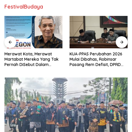
FestivalBudaya
Merawat Kota, Merawat
KUA-PPAS Perubahan 2026
Martabat Mereka Yang Tak
Mulai Dibahas, Robinsar
Pernah DiSebut Dalam
Pasang Rem Defisit, DPRD
Laporan Resmi Resensi Buku
Diminta Tak Sekadar Jadi
Kang Nasir “Cilegon Di
Stempel Anggaran
Persimpangan”