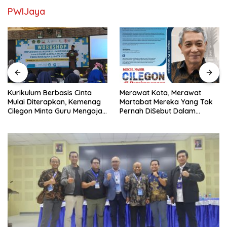
PWIJaya
Kurikulum Berbasis Cinta
Merawat Kota, Merawat
Mulai Diterapkan, Kemenag
Martabat Mereka Yang Tak
Cilegon Minta Guru Mengajar
Pernah DiSebut Dalam
Pakai Hati
Laporan Resmi Resensi Buku
Kang Nasir “Cilegon Di
Persimpangan”