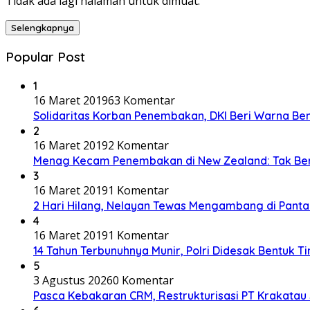
Tidak ada lagi halaman untuk dimuat.
Selengkapnya
Popular Post
1
16 Maret 2019
63 Komentar
Solidaritas Korban Penembakan, DKI Beri Warna Be
2
16 Maret 2019
2 Komentar
Menag Kecam Penembakan di New Zealand: Tak Be
3
16 Maret 2019
1 Komentar
2 Hari Hilang, Nelayan Tewas Mengambang di Panta
4
16 Maret 2019
1 Komentar
14 Tahun Terbunuhnya Munir, Polri Didesak Bentuk T
5
3 Agustus 2026
0 Komentar
Pasca Kebakaran CRM, Restrukturisasi PT Krakatau 