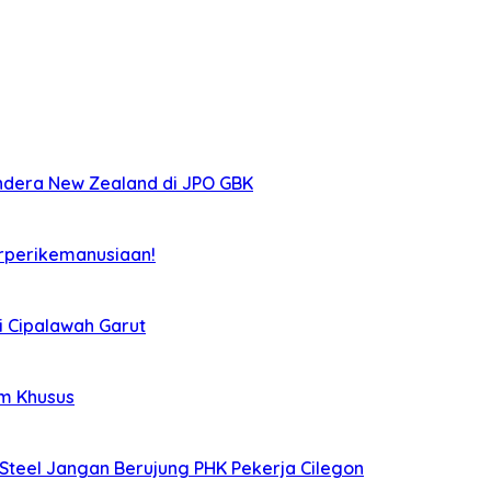
ndera New Zealand di JPO GBK
rperikemanusiaan!
i Cipalawah Garut
im Khusus
Steel Jangan Berujung PHK Pekerja Cilegon