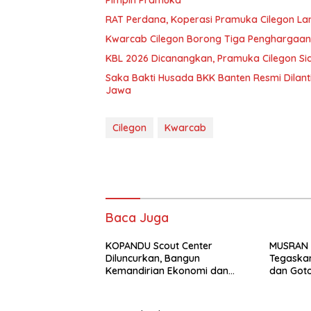
Pimpin Pramuka
RAT Perdana, Koperasi Pramuka Cilegon La
Kwarcab Cilegon Borong Tiga Penghargaan
KBL 2026 Dicanangkan, Pramuka Cilegon Si
Saka Bakti Husada BKK Banten Resmi Dilant
Jawa
Cilegon
Kwarcab
Baca Juga
KOPANDU Scout Center
MUSRAN 
Diluncurkan, Bangun
Tegaskan
Kemandirian Ekonomi dan
dan Got
Masa Depan Pramuka Cilegon
Safrudin
Pramuk