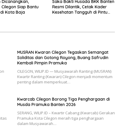
 Dicanangkan,
Saka Bakti Husada BKK Banten
Cilegon Siap Bantu
Resmi Dilantik, Cetak Kader
di Kota Baja
Kesehatan Tangguh di Pintu
Masuk Pulau Jawa
MUSRAN Kwaran Cilegon Tegaskan Semangat
Soliditas dan Gotong Royong, Buang Safrudin
Kembali Pimpin Pramuka
gon
CILEGON, WILIP.ID — Musyawarah Ranting (MUSRAN)
Kwartir Ranting (Kwaran) Cilegon menjadi momentum
penting dalam memperkuat…
Kwarcab Cilegon Borong Tiga Penghargaan di
Musda Pramuka Banten 2026
SERANG, WILIP.ID – Kwartir Cabang (Kwarcab) Gerakan
itas
Pramuka Kota Cilegon meraih tiga penghargaan
dalam Musyawarah…