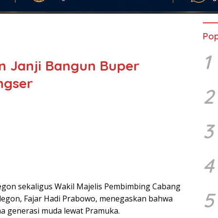
Pop
1
on Janji Bangun Buper
ngser
2
3
4
legon sekaligus Wakil Majelis Pembimbing Cabang
5
legon, Fajar Hadi Prabowo, menegaskan bahwa
na generasi muda lewat Pramuka.