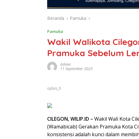
Beranda
Pamuka
Pamuka
Wakil Walikota Cileg
Pramuka Sebelum Le
Admin
11 September 2025
oplus_0
CILEGON, WILIP.ID –
Wakil Wali Kota Ci
(Wamabicab) Gerakan Pramuka Kota Ci
konsistensi adalah kunci dalam membi