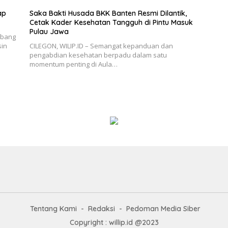
ap
Saka Bakti Husada BKK Banten Resmi Dilantik,
Cetak Kader Kesehatan Tangguh di Pintu Masuk
Pulau Jawa
abang
sin
CILEGON, WILIP.ID – Semangat kepanduan dan
pengabdian kesehatan berpadu dalam satu
momentum penting di Aula…
Tentang Kami
Redaksi
Pedoman Media Siber
Copyright : willip.id @2023