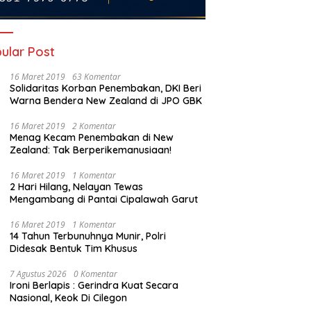
ular Post
16 Maret 2019
63 Komentar
Solidaritas Korban Penembakan, DKI Beri
Warna Bendera New Zealand di JPO GBK
16 Maret 2019
2 Komentar
Menag Kecam Penembakan di New
Zealand: Tak Berperikemanusiaan!
16 Maret 2019
1 Komentar
2 Hari Hilang, Nelayan Tewas
Mengambang di Pantai Cipalawah Garut
16 Maret 2019
1 Komentar
14 Tahun Terbunuhnya Munir, Polri
Didesak Bentuk Tim Khusus
7 Agustus 2026
0 Komentar
Ironi Berlapis : Gerindra Kuat Secara
Nasional, Keok Di Cilegon