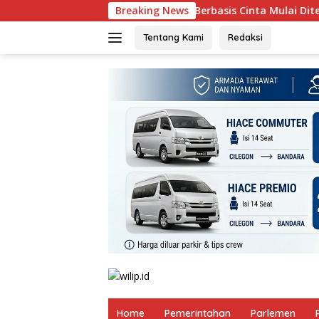
Langsung
Kurikulum Berbasis Cinta Mulai Diterapkan, Kemenag Cile
Breaking News
ke
konten
Tentang Kami
Redaksi
Home
Pemerintahan
Parlemen