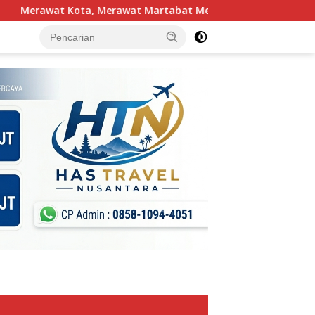
awat Martabat Mereka Yang Tak Pernah DiSebut Dalam Laporan