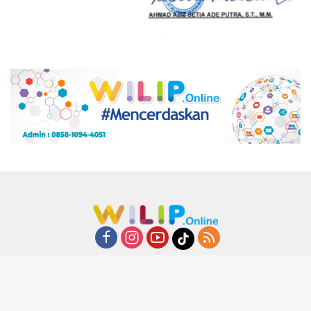
Tentang Kami
Redaksi
Pedoman Media Siber
Copyright : willip.id @2023