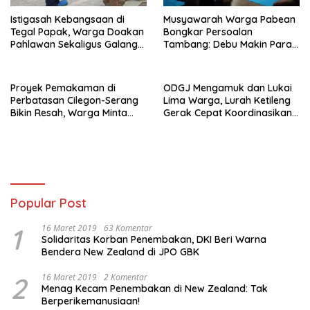
Istigasah Kebangsaan di
Musyawarah Warga Pabean
Tegal Papak, Warga Doakan
Bongkar Persoalan
Pahlawan Sekaligus Galang
Tambang: Debu Makin Parah,
Dana Perluasan Makam
RTRW Dipertanyakan
Proyek Pemakaman di
ODGJ Mengamuk dan Lukai
Perbatasan Cilegon-Serang
Lima Warga, Lurah Ketileng
Bikin Resah, Warga Minta
Gerak Cepat Koordinasikan
Penjelasan Terbuka
Evakuasi ke Rumah Sakit
Popular Post
1
16 Maret 2019
63 Komentar
Solidaritas Korban Penembakan, DKI Beri Warna
Bendera New Zealand di JPO GBK
2
16 Maret 2019
2 Komentar
Menag Kecam Penembakan di New Zealand: Tak
Berperikemanusiaan!