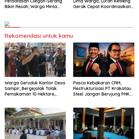
Perbatasan Cilegon-Serang
Lima Warga, Lurah Ketileng
Bikin Resah, Warga Minta
Gerak Cepat Koordinasikan
Penjelasan Terbuka
Evakuasi ke Rumah Sakit
Rekomendasi untuk kamu
Warga Geruduk Kantor Desa
Pasca Kebakaran CRM,
Sampir, Bergejolak Tolak
Restrukturisasi PT Krakatau
Pemakaman 10 Hektare,
Steel Jangan Berujung PHK
Bupati Serang Diminta Turun
Pekerja Cilegon
Tangan