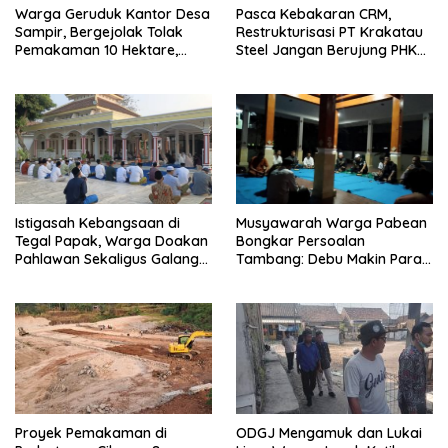
Warga Geruduk Kantor Desa
Pasca Kebakaran CRM,
Sampir, Bergejolak Tolak
Restrukturisasi PT Krakatau
Pemakaman 10 Hektare,
Steel Jangan Berujung PHK
Bupati Serang Diminta Turun
Pekerja Cilegon
Tangan
Istigasah Kebangsaan di
Musyawarah Warga Pabean
Tegal Papak, Warga Doakan
Bongkar Persoalan
Pahlawan Sekaligus Galang
Tambang: Debu Makin Parah,
Dana Perluasan Makam
RTRW Dipertanyakan
Proyek Pemakaman di
ODGJ Mengamuk dan Lukai