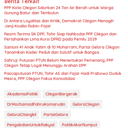
Berita Terkait
PPP Kota Cilegon Salurkan 24 Ton Air Bersih untuk Warga
Gunung Batur dan Tembulun
Di Antara Loyalitas dan Kritik, Demokrat Cilegon Menagih
Janji Koalisi Robin–Fajar
Resmi Terima SK DPP, Tohir Siap Nahkodai PPP Cilegon dan
Pertahankan Lima Kursi DPRD pada Pemilu 2029
Santuni 41 Anak Yatim di 10 Muharram, Partai Gelora Cilegon
Tanamkan Kader Peduli dan Solutif untuk Bangsa
Sahruji: Putusan PTUN Belum Menentukan Pemenang, PPP
Cilegon Tetap Loyal Menunggu Arahan DPP
Pascaputusan PTUN, Tohir AS dan Fajar Hadi Prabowo Duduk
Mesra, PPP Cilegon Fokus Konsolidasi
AkademisiPolitik
CilegonBergerak
DrMochamadFahruKomarudin
GeloraCilegon
GeloraCitangkil
PartaiGelora
PengabdianUntukRakyat
PolitikAkarRumput