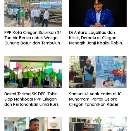
PPP Kota Cilegon Salurkan 24
Di Antara Loyalitas dan
Ton Air Bersih untuk Warga
Kritik, Demokrat Cilegon
Gunung Batur dan Tembulun
Menagih Janji Koalisi Robin–
Fajar
Resmi Terima SK DPP, Tohir
Santuni 41 Anak Yatim di 10
Siap Nahkodai PPP Cilegon
Muharram, Partai Gelora
dan Pertahankan Lima Kursi
Cilegon Tanamkan Kader
DPRD pada Pemilu 2029
Peduli dan Solutif untuk
Bangsa