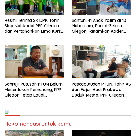
Resmi Terima SK DPP, Tohir
Santuni 41 Anak Yatim di 10
Siap Nahkodai PPP Cilegon
Muharram, Partai Gelora
dan Pertahankan Lima Kursi
Cilegon Tanamkan Kader
DPRD pada Pemilu 2029
Peduli dan Solutif untuk
Bangsa
Sahruji: Putusan PTUN Belum
Pascaputusan PTUN, Tohir AS
Menentukan Pemenang, PPP
dan Fajar Hadi Prabowo
Cilegon Tetap Loyal
Duduk Mesra, PPP Cilegon
Menunggu Arahan DPP
Fokus Konsolidasi
Rekomendasi untuk kamu