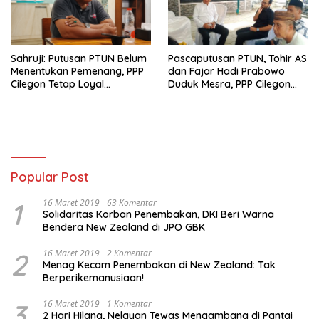
Sahruji: Putusan PTUN Belum
Pascaputusan PTUN, Tohir AS
Menentukan Pemenang, PPP
dan Fajar Hadi Prabowo
Cilegon Tetap Loyal
Duduk Mesra, PPP Cilegon
Menunggu Arahan DPP
Fokus Konsolidasi
Popular Post
1
16 Maret 2019
63 Komentar
Solidaritas Korban Penembakan, DKI Beri Warna
Bendera New Zealand di JPO GBK
2
16 Maret 2019
2 Komentar
Menag Kecam Penembakan di New Zealand: Tak
Berperikemanusiaan!
3
16 Maret 2019
1 Komentar
2 Hari Hilang, Nelayan Tewas Mengambang di Pantai